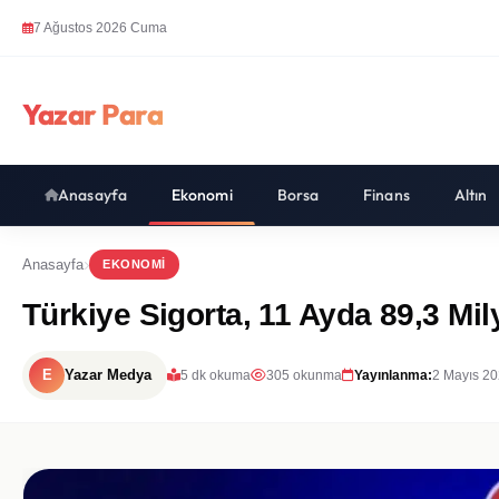
7 Ağustos 2026 Cuma
Yazar Para
Anasayfa
Ekonomi
Borsa
Finans
Altın
Anasayfa
EKONOMI
Türkiye Sigorta, 11 Ayda 89,3 Mil
E
Yazar Medya
5 dk okuma
305 okunma
Yayınlanma:
2 Mayıs 20