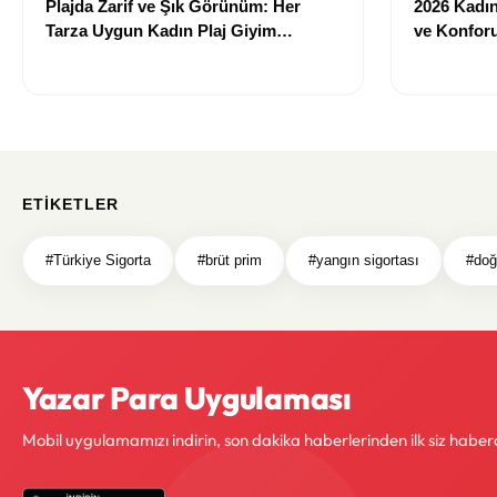
Plajda Zarif ve Şık Görünüm: Her
2026 Kadın 
Tarza Uygun Kadın Plaj Giyim
ve Konforu
Önerileri
Modeller
ETIKETLER
#Türkiye Sigorta
#brüt prim
#yangın sigortası
#doğa
Yazar Para Uygulaması
Mobil uygulamamızı indirin, son dakika haberlerinden ilk siz haber