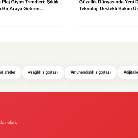
Plaj Giyim Trendleri: Şıklık
Güzellik Dünyasında Yeni
 Bir Araya Getiren
Teknoloji Destekli Bakım Ür
Yenilikçi Çözümler
l afetler
#sağlık sigortası
#mühendislik sigortası
#dijital
dar olun.