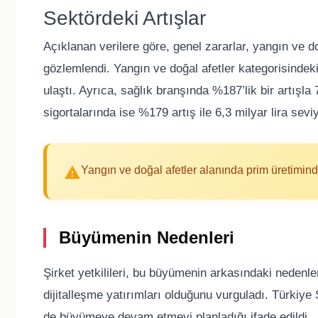
Sektördeki Artışlar
Açıklanan verilere göre, genel zararlar, yangın ve do
gözlemlendi. Yangın ve doğal afetler kategorisindek
ulaştı. Ayrıca, sağlık branşında %187’lik bir artışla 7
sigortalarında ise %179 artış ile 6,3 milyar lira seviy
Yangın ve doğal afetler alanında prim üretiminde
Büyümenin Nedenleri
Şirket yetkilileri, bu büyümenin arkasındaki nedenler
dijitalleşme yatırımları olduğunu vurguladı. Türkiye 
de büyümeye devam etmeyi planladığı ifade edildi.