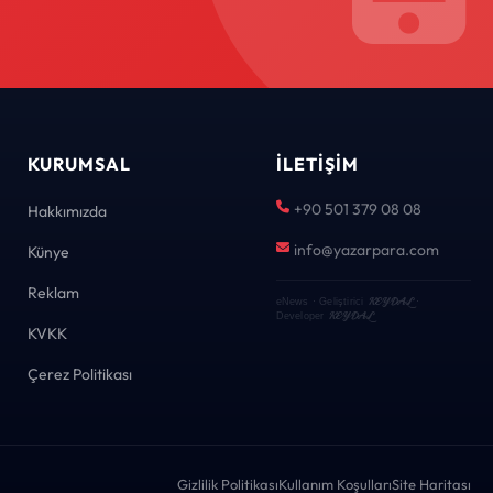
KURUMSAL
İLETIŞIM
+90 501 379 08 08
Hakkımızda
info@yazarpara.com
Künye
Reklam
KEYDAL
eNews · Geliştirici
·
KEYDAL
Developer
KVKK
Çerez Politikası
Gizlilik Politikası
Kullanım Koşulları
Site Haritası