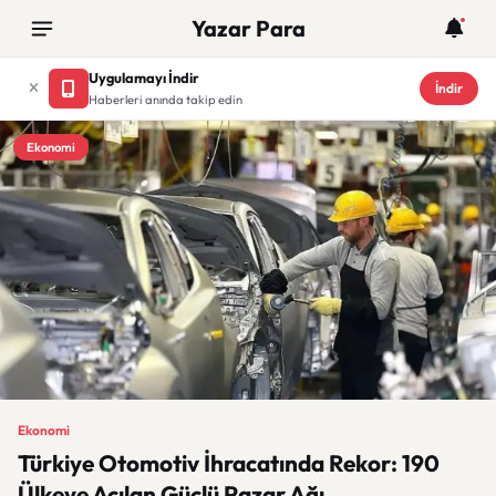
Yazar Para
Uygulamayı İndir
İndir
Haberleri anında takip edin
Ekonomi
Ekonomi
Türkiye Otomotiv İhracatında Rekor: 190
Ülkeye Açılan Güçlü Pazar Ağı