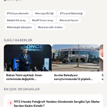
#Türkiye otomotiv
#Avrupa Birliği
#Ticaret Bakanlığı
#elektrikli araç
#hafif ticari araç
#ihracat hacmi
#teknolojik dönüşüm
#karbon nötr üretim
İLGILI HABERLER
Bakan Tekin açıkladı: Sınav
Avcılar Belediyesi
Sah
sisteminde değişiklik
soruşturmasında 12 şüpheli
ope
olmayacak, sorular yeni
tutuklandı
tut
müfredata göre hazırlanacak
EN ÇOK OKUNANLAR
1972 İrlanda Fotoğrafı Yeniden Gündemde Sevgilisi İçin Silaha
1
Sarılan Kadın Kimdir?