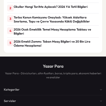
Okullar Hangi Tarihte Açılacak? 2026 Yılı Tatil Bilgileri
2
Torba Kanun Komisyonu Onayladı: Yüksek Aidatlara
3
Sınırlama, Tapu ve Çevre Yasasında Köklü Değişiklikler
2026 Ocak Emeklilik Temel Maaş Hesaplama Tablosu ve
4
Bilgileri
2026 Emekli Zammı: Taban Maaş Bilgileri ve 20 Bin Lira
5
Ödeme Hesaplama!
Yazar Para
Yazar Para - Döviz kurları, altın fiyatları, borsa, kripto para, ekonomi haberleri
ve analizler
Kategoriler
Servisler