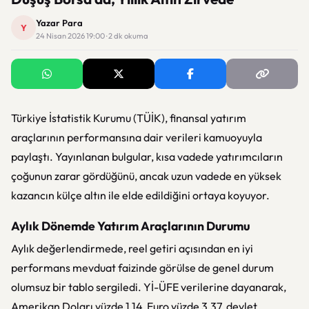
Yazar Para
Y
24 Nisan 2026 19:00 · 2 dk okuma
Türkiye İstatistik Kurumu (TÜİK), finansal yatırım
araçlarının performansına dair verileri kamuoyuyla
paylaştı. Yayınlanan bulgular, kısa vadede yatırımcıların
çoğunun zarar gördüğünü, ancak uzun vadede en yüksek
kazancın külçe altın ile elde edildiğini ortaya koyuyor.
Aylık Dönemde Yatırım Araçlarının Durumu
Aylık değerlendirmede, reel getiri açısından en iyi
performans mevduat faizinde görülse de genel durum
olumsuz bir tablo sergiledi. Yİ-ÜFE verilerine dayanarak,
Amerikan Doları yüzde 1,14, Euro yüzde 3,37, devlet