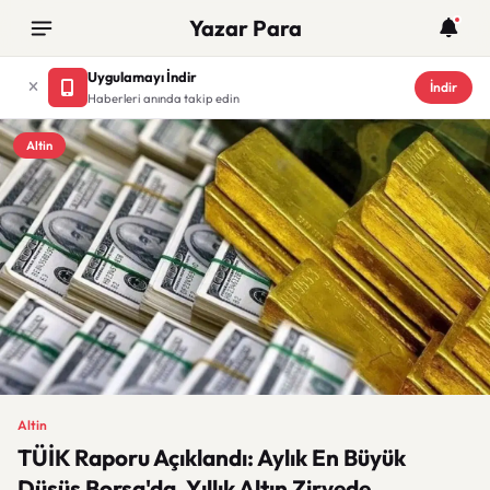
Yazar Para
Uygulamayı İndir
İndir
Haberleri anında takip edin
Altin
Altin
TÜİK Raporu Açıklandı: Aylık En Büyük
Düşüş Borsa'da, Yıllık Altın Zirvede