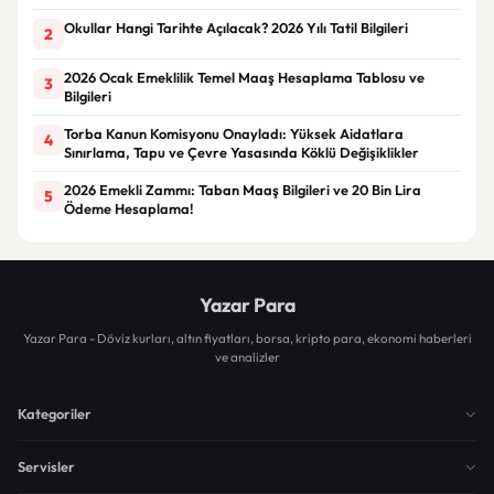
Okullar Hangi Tarihte Açılacak? 2026 Yılı Tatil Bilgileri
2
2026 Ocak Emeklilik Temel Maaş Hesaplama Tablosu ve
3
Bilgileri
Torba Kanun Komisyonu Onayladı: Yüksek Aidatlara
4
Sınırlama, Tapu ve Çevre Yasasında Köklü Değişiklikler
2026 Emekli Zammı: Taban Maaş Bilgileri ve 20 Bin Lira
5
Ödeme Hesaplama!
Yazar Para
Yazar Para - Döviz kurları, altın fiyatları, borsa, kripto para, ekonomi haberleri
ve analizler
Kategoriler
Servisler