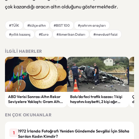
çok kazandığı aracın altın olduğunu göstermektedir.
#TÜİK
#külçe altın
#BIST 100
#yatırım araçları
#yıllık kazanç
#Euro
#Amerikan Doları
#mevduat faizi
İLGILI HABERLER
ABD Verisi Sonrası Altın Rekor
Bolu’da feci trafik kazası: 1 kişi
Çift
Seviyelere Yaklaştı: Gram Altın
hayatını kaybetti, 2 kişi ağır
des
6 Bin 700 TL Sınırında
yaralandı
yatı
EN ÇOK OKUNANLAR
1972 İrlanda Fotoğrafı Yeniden Gündemde Sevgilisi İçin Silaha
1
Sarılan Kadın Kimdir?