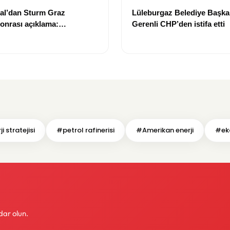
tal’dan Sturm Graz
Lüleburgaz Belediye Başka
sonrası açıklama:
Gerenli CHP’den istifa etti
’un kalitesini tartışmaya
”
i stratejisi
#petrol rafinerisi
#Amerikan enerji
#ek
dar olun.