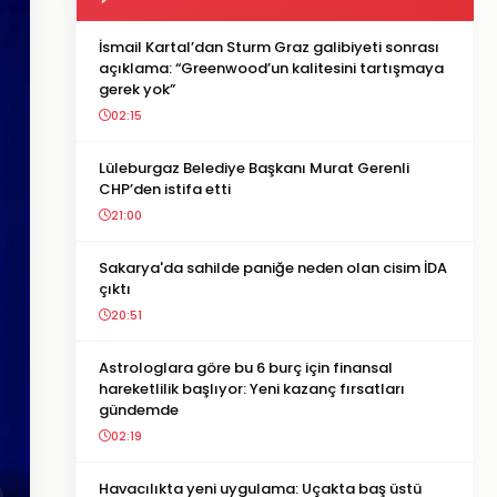
İsmail Kartal’dan Sturm Graz galibiyeti sonrası
açıklama: “Greenwood’un kalitesini tartışmaya
gerek yok”
02:15
Lüleburgaz Belediye Başkanı Murat Gerenli
CHP’den istifa etti
21:00
Sakarya'da sahilde paniğe neden olan cisim İDA
çıktı
20:51
Astrologlara göre bu 6 burç için finansal
hareketlilik başlıyor: Yeni kazanç fırsatları
gündemde
02:19
Havacılıkta yeni uygulama: Uçakta baş üstü