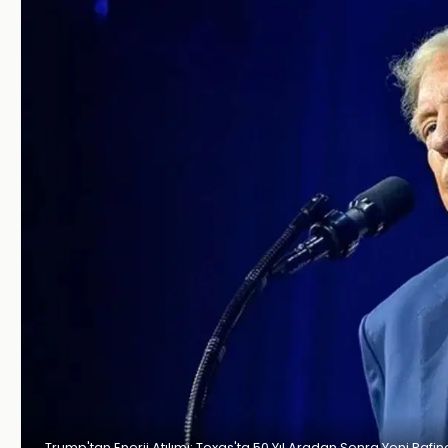
Trump'tan Enerji Atılımı: Texas'ta 50 Yıl Aradan Sonra Yeni Rafine