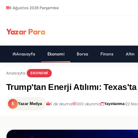
6 Ağustos 2026 Perşembe
Yazar Para
Anasayfa
Ekonomi
Borsa
Finans
Altın
Anasayfa
EKONOMI
Trump'tan Enerji Atılımı: Texas'ta
5 dk okuma
300 okunma
22 Nis
E
Yazar Medya
Yayınlanma: