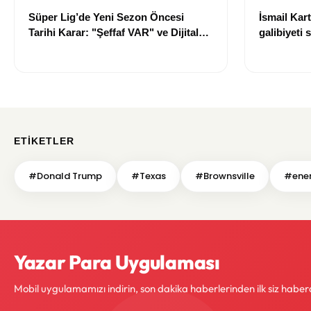
İsmail Kar
Süper Lig’de Yeni Sezon Öncesi
galibiyeti 
Tarihi Karar: "Şeffaf VAR" ve Dijital
“Greenwood
Saha İçi Takip Dönemi Başlıyor!
gerek yok
ETIKETLER
#Donald Trump
#Texas
#Brownsville
#enerj
Yazar Para Uygulaması
Mobil uygulamamızı indirin, son dakika haberlerinden ilk siz haber