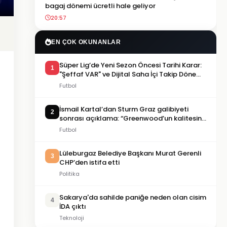
bagaj dönemi ücretli hale geliyor
20:57
EN ÇOK OKUNANLAR
Süper Lig’de Yeni Sezon Öncesi Tarihi Karar:
1
"Şeffaf VAR" ve Dijital Saha İçi Takip Dönemi
Başlıyor!
Futbol
İsmail Kartal’dan Sturm Graz galibiyeti
2
sonrası açıklama: “Greenwood’un kalitesini
tartışmaya gerek yok”
Futbol
Lüleburgaz Belediye Başkanı Murat Gerenli
3
CHP’den istifa etti
Politika
Sakarya'da sahilde paniğe neden olan cisim
4
İDA çıktı
Teknoloji