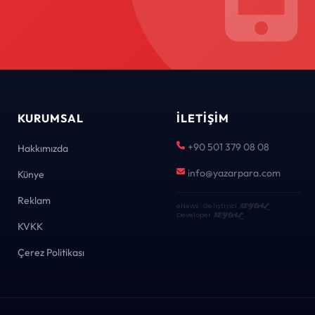
KURUMSAL
İLETIŞIM
+90 501 379 08 08
Hakkımızda
info@yazarpara.com
Künye
Reklam
eNews · Geliştirici
KEYDAL
·
Developer
KEYDAL
KVKK
Çerez Politikası