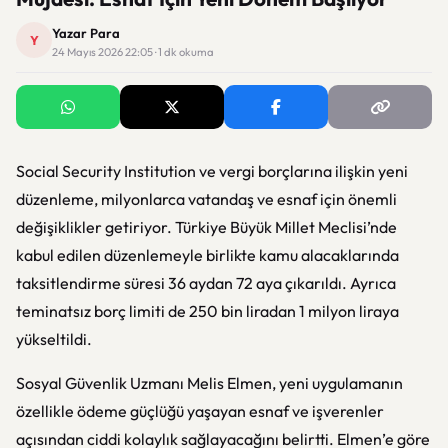
Yazar Para
Y
24 Mayıs 2026 22:05 · 1 dk okuma
Social Security Institution
ve vergi borçlarına ilişkin yeni
düzenleme, milyonlarca vatandaş ve esnaf için önemli
değişiklikler getiriyor. Türkiye Büyük Millet Meclisi’nde
kabul edilen düzenlemeyle birlikte kamu alacaklarında
taksitlendirme süresi 36 aydan 72 aya çıkarıldı. Ayrıca
teminatsız borç limiti de 250 bin liradan 1 milyon liraya
yükseltildi.
Sosyal Güvenlik Uzmanı
Melis Elmen
, yeni uygulamanın
özellikle ödeme güçlüğü yaşayan esnaf ve işverenler
açısından ciddi kolaylık sağlayacağını belirtti. Elmen’e göre