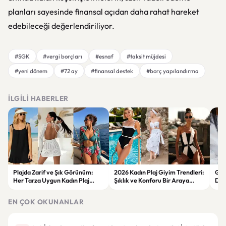
planları sayesinde finansal açıdan daha rahat hareket
edebileceği değerlendiriliyor.
#SGK
#vergi borçları
#esnaf
#taksit müjdesi
#yeni dönem
#72 ay
#finansal destek
#borç yapılandırma
İLGILI HABERLER
Plajda Zarif ve Şık Görünüm:
2026 Kadın Plaj Giyim Trendleri:
Güz
Her Tarza Uygun Kadın Plaj
Şıklık ve Konforu Bir Araya
Dön
Giyim Önerileri
Getiren Modeller
Bakı
Çöz
EN ÇOK OKUNANLAR