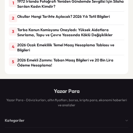
1972 İrlanda Fotoğrafı Yeniden Gündemde Sevgilisi İçin Silaha
1
Sarılan Kadın Kimdir?
Okullar Hangi Tarihte Açılacak? 2026 Yılı Tatil Bilgileri
2
Torba Kanun Komisyonu Onayladı: Yüksek Aidatlara
3
Sınırlama, Tapu ve Çevre Yasasında Köklü Değişiklikler
2026 Ocak Emeklilik Temel Maaş Hesaplama Tablosu ve
4
Bilgileri
2026 Emekli Zammı: Taban Maaş Bilgileri ve 20 Bin Lira
5
Ödeme Hesaplama!
Yazar Para
Yazar Para - Döviz kurları, altın fiyatları, borsa, kripto para, ekonomi haberleri
ve analizler
Kategoriler