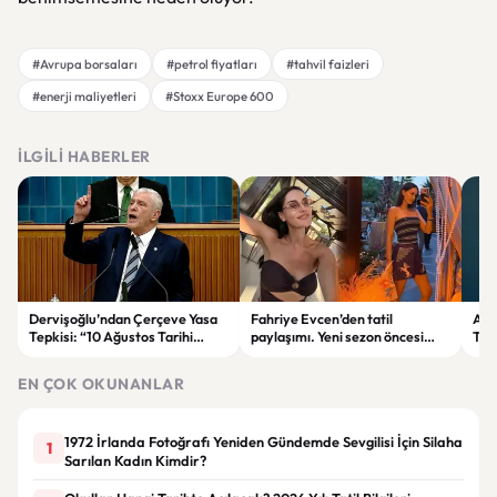
#Avrupa borsaları
#petrol fiyatları
#tahvil faizleri
#enerji maliyetleri
#Stoxx Europe 600
İLGILI HABERLER
Dervişoğlu’ndan Çerçeve Yasa
Fahriye Evcen’den tatil
Ank
Tepkisi: “10 Ağustos Tarihi
paylaşımı. Yeni sezon öncesi
Tre
Tercihinin Sebebi Ne?”
ailesiyle moral depoluyor
Düş
EN ÇOK OKUNANLAR
1972 İrlanda Fotoğrafı Yeniden Gündemde Sevgilisi İçin Silaha
1
Sarılan Kadın Kimdir?