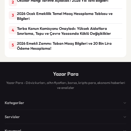
Okullar Hangi Tarihte Açılacak? 2026 Yılı Tatil Bilgileri
2
2026 Ocak Emeklilik Temel Maaş Hesaplama Tablosu ve
3
Bilgileri
Torba Kanun Komisyonu Onayladı: Yüksek Aidatlara
4
Sınırlama, Tapu ve Çevre Yasasında Köklü Değişiklikler
2026 Emekli Zammı: Taban Maaş Bilgileri ve 20 Bin Lira
5
Ödeme Hesaplama!
Yazar Para
Yazar Para - Döviz kurları, altın fiyatları, borsa, kripto para, ekonomi haberleri
ve analizler
Kategoriler
Servisler
Kurumsal