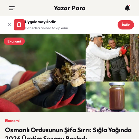
Yazar Para
Uygulamayı İndir
İndir
Haberleri anında takip edin
Ekonomi
Ekonomi
Osmanlı Ordusunun Şifa Sırrı: Sığla Yağında
2026 Üretim Sezonu Başladı