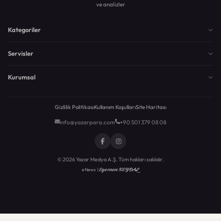
ve analizler
Kategoriler
Servisler
Kurumsal
Gizlilik Politikası
Kullanım Koşulları
Site Haritası
info@yazarpara.com
+90 501 379 08 08
© 2026 Yazar Medya A.Ş. Tüm hakları saklıdır.
Egemen KEYDAL
eNews |