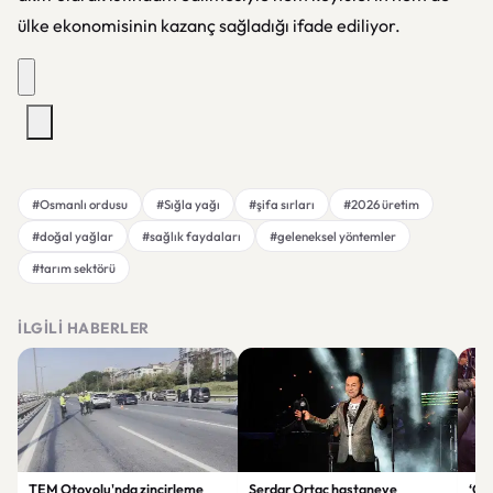
ülke ekonomisinin kazanç sağladığı ifade ediliyor.
#Osmanlı ordusu
#Sığla yağı
#şifa sırları
#2026 üretim
#doğal yağlar
#sağlık faydaları
#geleneksel yöntemler
#tarım sektörü
İLGILI HABERLER
TEM Otoyolu'nda zincirleme
Serdar Ortaç hastaneye
‘Çe