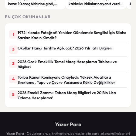
kaza: 10 araç birbirine girdi,
kaldırıldı iddialarına yanıt verdi:
Ada
trafik durma noktasına geldi
“Rutin tedavim için buradayım”
gör
EN ÇOK OKUNANLAR
1972 İrlanda Fotoğrafı Yeniden Gündemde Sevgilisi İçin Silaha
1
Sarılan Kadın Kimdir?
Okullar Hangi Tarihte Açılacak? 2026 Yılı Tatil Bilgileri
2
2026 Ocak Emeklilik Temel Maaş Hesaplama Tablosu ve
3
Bilgileri
Torba Kanun Komisyonu Onayladı: Yüksek Aidatlara
4
Sınırlama, Tapu ve Çevre Yasasında Köklü Değişiklikler
2026 Emekli Zammı: Taban Maaş Bilgileri ve 20 Bin Lira
5
Ödeme Hesaplama!
Yazar Para
Yazar Para - Döviz kurları, altın fiyatları, borsa, kripto para, ekonomi haberleri