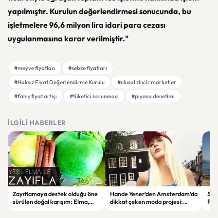
yapılmıştır. Kurulun değerlendirmesi sonucunda, bu
işletmelere 96,6 milyon lira idari para cezası
uygulanmasına karar verilmiştir."
#meyve fiyatları
#sebze fiyatları
#Haksız Fiyat Değerlendirme Kurulu
#ulusal zincir marketler
#fahiş fiyat artışı
#tüketici korunması
#piyasa denetimi
İLGILI HABERLER
Zayıflamaya destek olduğu öne
Hande Yener’den Amsterdam’da
Sağl
sürülen doğal karışım: Elma,
dikkat çeken moda projesi:
Psi
limon ve tarçınlı iksir tarifi
STAR Gene kapılarını açtı
Alın