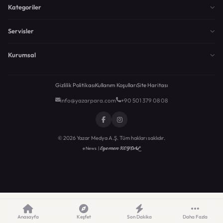
Kategoriler
Servisler
Kurumsal
Gizlilik Politikası
Kullanım Koşulları
Site Haritası
info@yazarpara.com
+90 501 379 08 08
© 2026 Yazar Medya A.Ş. Tüm hakları saklıdır.
Egemen KEYDAL
eNews |
Anasayfa
Keşfet
Son Dakika
Daha Fazla