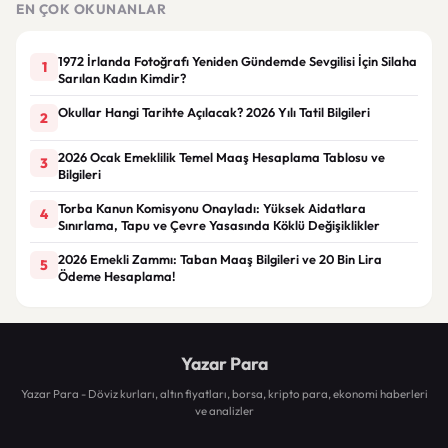
EN ÇOK OKUNANLAR
1972 İrlanda Fotoğrafı Yeniden Gündemde Sevgilisi İçin Silaha
1
Sarılan Kadın Kimdir?
Okullar Hangi Tarihte Açılacak? 2026 Yılı Tatil Bilgileri
2
2026 Ocak Emeklilik Temel Maaş Hesaplama Tablosu ve
3
Bilgileri
Torba Kanun Komisyonu Onayladı: Yüksek Aidatlara
4
Sınırlama, Tapu ve Çevre Yasasında Köklü Değişiklikler
2026 Emekli Zammı: Taban Maaş Bilgileri ve 20 Bin Lira
5
Ödeme Hesaplama!
Yazar Para
Yazar Para - Döviz kurları, altın fiyatları, borsa, kripto para, ekonomi haberleri
ve analizler