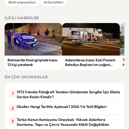
#tatil alışkanlıkları
#villa tatilleri
İLGILI HABERLER
Batman’da tünel girişinde kaza:
Adana’da acı kaza: Eski Pozantı
Tra
12 kişi yaralandı
Belediye Başkanı’nın yeğeni
Mer
yaşamını yitirdi
Mah
Tra
EN ÇOK OKUNANLAR
Zam
1972 İrlanda Fotoğrafı Yeniden Gündemde Sevgilisi İçin Silaha
1
Sarılan Kadın Kimdir?
Okullar Hangi Tarihte Açılacak? 2026 Yılı Tatil Bilgileri
2
Torba Kanun Komisyonu Onayladı: Yüksek Aidatlara
3
Sınırlama, Tapu ve Çevre Yasasında Köklü Değişiklikler