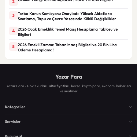
2
Torba Kanun Komisyonu Onayladı: Yüksek Aidatlara
3
Sınırlama, Tapu ve Çevre Yasasında Köklü Değişiklikler
2026 Ocak Emeklilik Temel Maaş Hesaplama Tablosu ve
4
Bilgileri
2026 Emekli Zammı: Taban Maaş Bilgileri ve 20 Bin Lira
5
Ödeme Hesaplama!
Yazar Para
Yazar Para - Döviz kurları, altın fiyatları, borsa, kripto para, ekonomi haberleri
ve analizler
Kategoriler
Servisler
Kurumsal