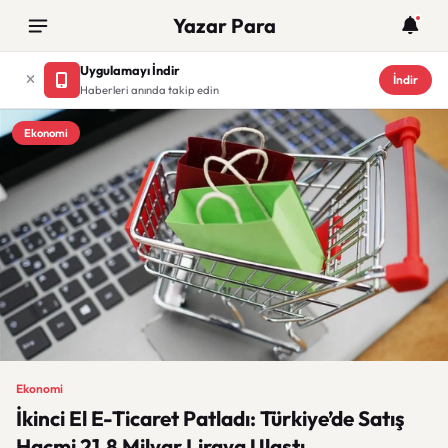
Yazar Para
Uygulamayı İndir
İndir
Haberleri anında takip edin
Ekonomi
Ekonomi
İkinci El E-Ticaret Patladı: Türkiye’de Satış
Hacmi 21,8 Milyar Liraya Ulaştı