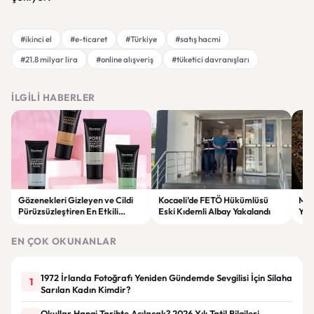
#ikinci el
#e-ticaret
#Türkiye
#satış hacmi
#21.8 milyar lira
#online alışveriş
#tüketici davranışları
İLGILI HABERLER
Gözenekleri Gizleyen ve Cildi
Kocaeli’de FETÖ Hükümlüsü
Man
Pürüzsüzleştiren En Etkili
Eski Kıdemli Albay Yakalandı
Yaş
Makyaj Bazı Önerileri
EN ÇOK OKUNANLAR
1972 İrlanda Fotoğrafı Yeniden Gündemde Sevgilisi İçin Silaha
1
Sarılan Kadın Kimdir?
Okullar Hangi Tarihte Açılacak? 2026 Yılı Tatil Bilgileri