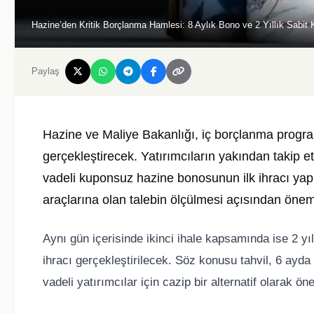
Hazine’den Kritik Borçlanma Hamlesi: 8 Aylık Bono ve 2 Yıllık Sabit 
Paylaş
Hazine ve Maliye Bakanlığı, iç borçlanma program
gerçekleştirecek. Yatırımcıların yakından takip et
vadeli kuponsuz hazine bonosunun ilk ihracı yapı
araçlarına olan talebin ölçülmesi açısından önemli
Aynı gün içerisinde ikinci ihale kapsamında ise 2 yıl
ihracı gerçekleştirilecek. Söz konusu tahvil, 6 ay
vadeli yatırımcılar için cazip bir alternatif olarak öne