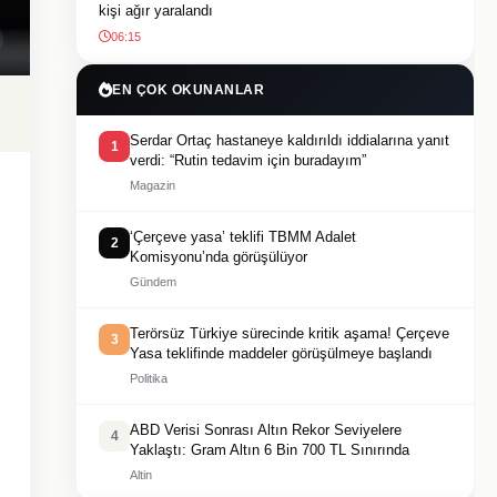
kişi ağır yaralandı
06:15
EN ÇOK OKUNANLAR
Serdar Ortaç hastaneye kaldırıldı iddialarına yanıt
1
verdi: “Rutin tedavim için buradayım”
Magazin
‘Çerçeve yasa’ teklifi TBMM Adalet
2
Komisyonu’nda görüşülüyor
Gündem
Terörsüz Türkiye sürecinde kritik aşama! Çerçeve
3
Yasa teklifinde maddeler görüşülmeye başlandı
Politika
ABD Verisi Sonrası Altın Rekor Seviyelere
4
Yaklaştı: Gram Altın 6 Bin 700 TL Sınırında
Altin