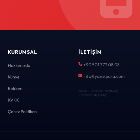
KURUMSAL
İLETIŞIM
+90 501 379 08 08
Hakkımızda
info@yazarpara.com
Künye
Reklam
KEYDAL
eNews · Geliştirici
·
KEYDAL
Developer
KVKK
Çerez Politikası