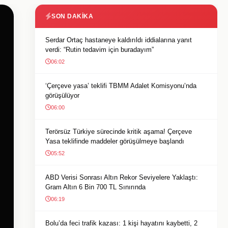
SON DAKIKA
Serdar Ortaç hastaneye kaldırıldı iddialarına yanıt
verdi: “Rutin tedavim için buradayım”
06:02
‘Çerçeve yasa’ teklifi TBMM Adalet Komisyonu’nda
görüşülüyor
06:00
Terörsüz Türkiye sürecinde kritik aşama! Çerçeve
Yasa teklifinde maddeler görüşülmeye başlandı
05:52
ABD Verisi Sonrası Altın Rekor Seviyelere Yaklaştı:
Gram Altın 6 Bin 700 TL Sınırında
06:19
Bolu’da feci trafik kazası: 1 kişi hayatını kaybetti, 2