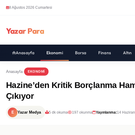
8 Ağustos 2026 Cumartesi
Yazar Para
Anasayfa
Ekonomi
Borsa
Finans
Altın
Anasayfa
EKONOMI
Hazine’den Kritik Borçlanma Hamle
Çıkıyor
E
Yazar Medya
5 dk okuma
197 okunma
Yayınlanma:
14 Haziran