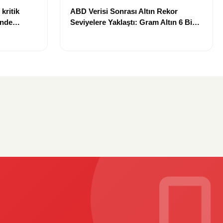
kritik
ABD Verisi Sonrası Altın Rekor
inde
Seviyelere Yaklaştı: Gram Altın 6 Bin
landı
700 TL Sınırında