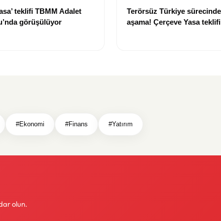
asa’ teklifi TBMM Adalet
Terörsüz Türkiye sürecinde 
’nda görüşülüyor
aşama! Çerçeve Yasa teklif
maddeler görüşülmeye baş
#Ekonomi
#Finans
#Yatırım
dar olun.