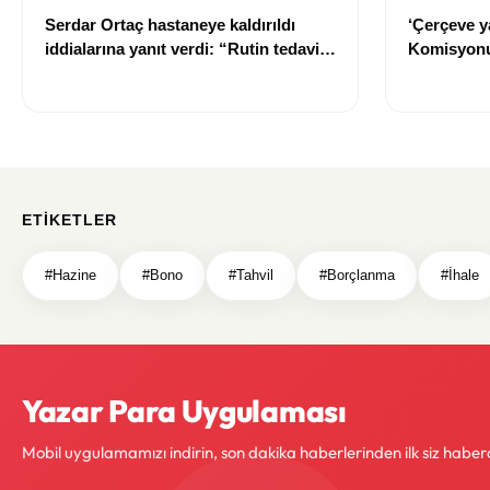
Serdar Ortaç hastaneye kaldırıldı
‘Çerçeve y
iddialarına yanıt verdi: “Rutin tedavim
Komisyonu
için buradayım”
ETIKETLER
#Hazine
#Bono
#Tahvil
#Borçlanma
#İhale
Yazar Para Uygulaması
Mobil uygulamamızı indirin, son dakika haberlerinden ilk siz haber