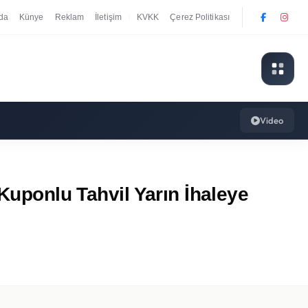
da
Künye
Reklam
İletişim
KVKK
Çerez Politikası
|
Video
 Kuponlu Tahvil Yarın İhaleye