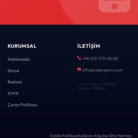
KURUMSAL
İLETIŞIM
+90 501 379 08 08
Hakkımızda
info@yazarpara.com
Künye
Reklam
KEYDAL
eNews · Geliştirici
·
KEYDAL
Developer
KVKK
Çerez Politikası
Gizlilik Politikası
Kullanım Koşulları
Site Haritası