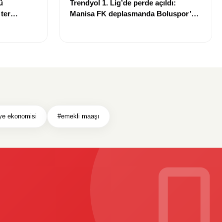
ü
Trendyol 1. Lig’de perde açıldı:
 ter
Manisa FK deplasmanda Boluspor’u
mağlup etti
ye ekonomisi
#emekli maaşı