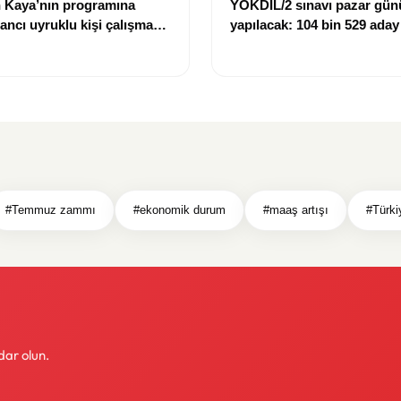
 Kaya’nın programına
YÖKDİL/2 sınavı pazar gün
bancı uyruklu kişi çalışma
yapılacak: 104 bin 529 aday
ığı gerekçesiyle gözaltına
dökecek
#Temmuz zammı
#ekonomik durum
#maaş artışı
#Türki
dar olun.