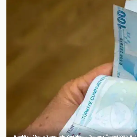
Emekli ve Memur Zammında Yeni Hesap: Temmuz Öncesi Kritik Enfla