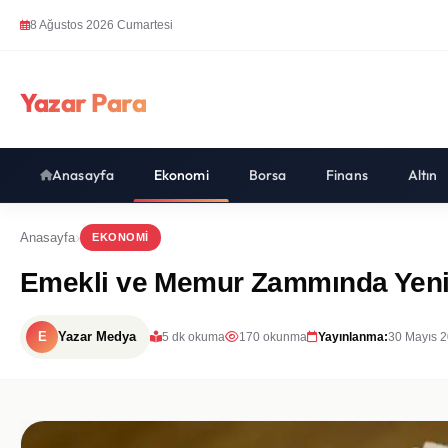
8 Ağustos 2026 Cumartesi
Yazar Para
Anasayfa
Ekonomi
Borsa
Finans
Altın
Anasayfa
EKONOMI
Emekli ve Memur Zammında Yeni 
E
Yazar Medya
5 dk okuma
170 okunma
Yayınlanma:
30 Mayıs 2