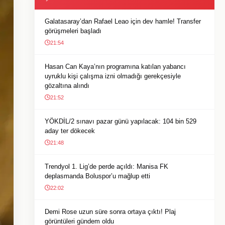
Galatasaray’dan Rafael Leao için dev hamle! Transfer
görüşmeleri başladı
21:54
Hasan Can Kaya’nın programına katılan yabancı
uyruklu kişi çalışma izni olmadığı gerekçesiyle
gözaltına alındı
21:52
YÖKDİL/2 sınavı pazar günü yapılacak: 104 bin 529
aday ter dökecek
21:48
Trendyol 1. Lig’de perde açıldı: Manisa FK
deplasmanda Boluspor’u mağlup etti
22:02
Demi Rose uzun süre sonra ortaya çıktı! Plaj
görüntüleri gündem oldu