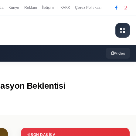
da
Künye
Reklam
İletişim
KVKK
Çerez Politikası
|
Video
asyon Beklentisi
SON DAKIKA