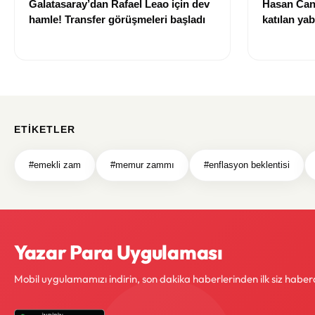
Galatasaray’dan Rafael Leao için dev
Hasan Can
hamle! Transfer görüşmeleri başladı
katılan ya
izni olmad
alındı
ETIKETLER
#emekli zam
#memur zammı
#enflasyon beklentisi
Yazar Para Uygulaması
Mobil uygulamamızı indirin, son dakika haberlerinden ilk siz haber