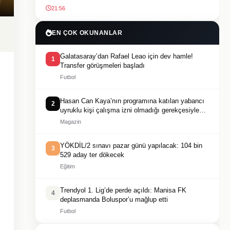
21:56
EN ÇOK OKUNANLAR
Galatasaray’dan Rafael Leao için dev hamle!
1
Transfer görüşmeleri başladı
Futbol
Hasan Can Kaya’nın programına katılan yabancı
2
uyruklu kişi çalışma izni olmadığı gerekçesiyle
gözaltına alındı
Magazin
YÖKDİL/2 sınavı pazar günü yapılacak: 104 bin
3
529 aday ter dökecek
Eğitim
Trendyol 1. Lig’de perde açıldı: Manisa FK
4
deplasmanda Boluspor’u mağlup etti
Futbol