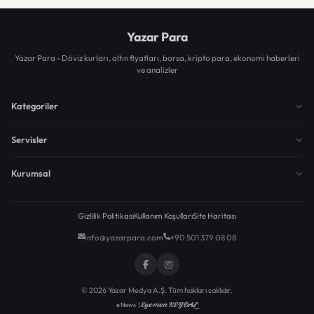
Yazar Para
Yazar Para - Döviz kurları, altın fiyatları, borsa, kripto para, ekonomi haberleri
ve analizler
Kategoriler
Servisler
Kurumsal
Gizlilik Politikası
Kullanım Koşulları
Site Haritası
info@yazarpara.com
+90 501 379 08 08
© 2026 Yazar Medya A.Ş. Tüm hakları saklıdır.
Egemen KEYDAL
eNews |