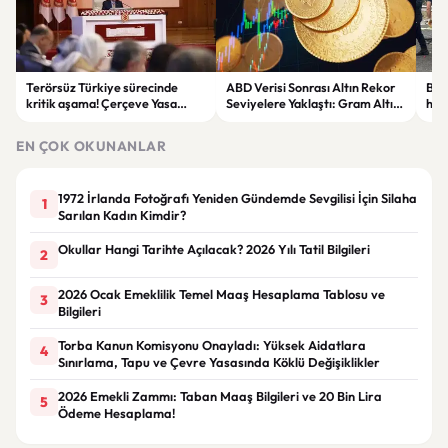
Terörsüz Türkiye sürecinde
ABD Verisi Sonrası Altın Rekor
Bolu
kritik aşama! Çerçeve Yasa
Seviyelere Yaklaştı: Gram Altın
haya
teklifinde maddeler
6 Bin 700 TL Sınırında
yar
görüşülmeye başlandı
EN ÇOK OKUNANLAR
1972 İrlanda Fotoğrafı Yeniden Gündemde Sevgilisi İçin Silaha
1
Sarılan Kadın Kimdir?
Okullar Hangi Tarihte Açılacak? 2026 Yılı Tatil Bilgileri
2
2026 Ocak Emeklilik Temel Maaş Hesaplama Tablosu ve
3
Bilgileri
Torba Kanun Komisyonu Onayladı: Yüksek Aidatlara
4
Sınırlama, Tapu ve Çevre Yasasında Köklü Değişiklikler
2026 Emekli Zammı: Taban Maaş Bilgileri ve 20 Bin Lira
5
Ödeme Hesaplama!