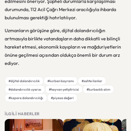
edilmesini öneriyor. Şüpheli durumlarla karşılaşılması
durumunda, 112 Acil Çağrı Merkezi aracılığıyla ihbarda
bulunulması gerektiği hatırlatılıyor.
Uzmanların görüşüne göre, dijital dolandırıcılığın
artmasıyla birlikte vatandaşların daha dikkatli ve bilinçli
hareket etmesi, ekonomik kayıpların ve mağduriyetlerin
önüne geçilmesi açısından oldukça önemli bir durum arz
ediyor.
#dijital dolandırıcılık
#kurban bayramı
#sahte ilanlar
#dolandırıcılık uyarısı
#hayvan yetiştiricisi
#kurbanlık alım
#kapora dolandırıcılığı
#piyasa değeri
İLGILI HABERLER