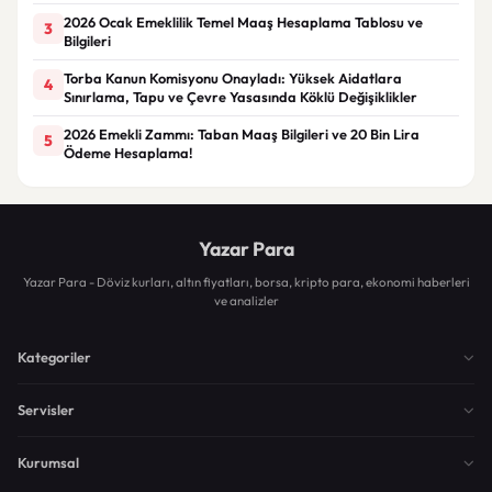
2026 Ocak Emeklilik Temel Maaş Hesaplama Tablosu ve
3
Bilgileri
Torba Kanun Komisyonu Onayladı: Yüksek Aidatlara
4
Sınırlama, Tapu ve Çevre Yasasında Köklü Değişiklikler
2026 Emekli Zammı: Taban Maaş Bilgileri ve 20 Bin Lira
5
Ödeme Hesaplama!
Yazar Para
Yazar Para - Döviz kurları, altın fiyatları, borsa, kripto para, ekonomi haberleri
ve analizler
Kategoriler
Servisler
Kurumsal