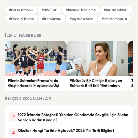
#Borsa İstanbul
#BIST 100
#finansal kiralama
#turizm sektörü
#Donald Trump
#İran Savaşı
#piyasa analizi
#istihdam verisi
İLGILI HABERLER
Filenin Sultanları Fransa’yı da
Pürüzsüz Bir Cilt İçin Epilasyon
Tra
Geçti: Hazırlık Maçlarında Üçte
Rehberi: En Etkili Yöntemler ve
Sal
Üç Yaptı
Dikkat Edilmesi Gerekenler
Rüy
EN ÇOK OKUNANLAR
1972 İrlanda Fotoğrafı Yeniden Gündemde Sevgilisi İçin Silaha
1
Sarılan Kadın Kimdir?
Okullar Hangi Tarihte Açılacak? 2026 Yılı Tatil Bilgileri
2