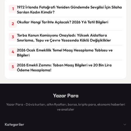
1972 İrlanda Fotoğrafı Yeniden Gündemde Sevgilisi İçin Silaha
1
Sarılan Kadın Kimdir?
Okullar Hangi Tarihte Açılacak? 2026 Yılı Tatil Bilgileri
2
Torba Kanun Komisyonu Onayladı: Yüksek Aidatlara
3
Sınırlama, Tapu ve Çevre Yasasında Köklü Değişiklikler
2026 Ocak Emeklilik Temel Maaş Hesaplama Tablosu ve
4
Bilgileri
2026 Emekli Zammı: Taban Maaş Bilgileri ve 20 Bin Lira
5
Ödeme Hesaplama!
Yazar Para
Yazar Para - Döviz kurları, altın fiyatları, borsa, kripto para, ekonomi haberleri
ve analizler
Kategoriler