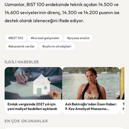
Uzmanlar, BIST 100 endeksinde teknik açıdan 14.500 ve
14.600 seviyelerinin direnç, 14.300 ve 14.200 puanın ise
destek olarak izleneceğini ifade ediyor.
#BIST 100
#küresel gelişmeler
#piyasa analizi
#ekonomik veriler
#yatırım stratejileri
İLGILI HABERLER
Emlak vergisinde 2027 yılı için
Aslı Bekiroğlu’ndan Üzen Haber:
Tru
yeni maliyet bedelleri açıklandı
9. Kez Ameliyat Masasına
Hak
Yatacak
EN ÇOK OKUNANLAR