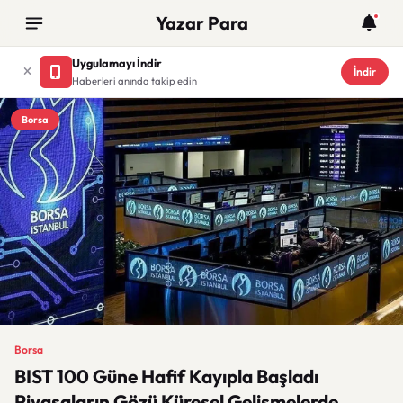
Yazar Para
Uygulamayı İndir
İndir
Haberleri anında takip edin
Borsa
Borsa
BIST 100 Güne Hafif Kayıpla Başladı
Piyasaların Gözü Küresel Gelişmelerde