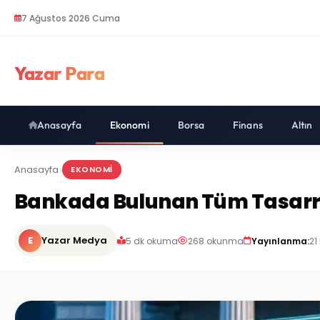
7 Ağustos 2026 Cuma
Yazar Para
Anasayfa
Ekonomi
Borsa
Finans
Altın
Anasayfa
EKONOMI
Bankada Bulunan Tüm Tasarruf
E
Yazar Medya
5 dk okuma
268 okunma
Yayınlanma:
21