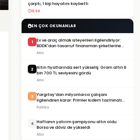
çarptı, 1 kişi hayatını kaybetti
15:59
EN ÇOK OKUNANLAR
Ev ve araç almak isteyenleri ilgilendiriyor:
1
BDDK’dan tasarruf finansman şirketlerine
yeni kurallar
Altin
Altın fiyatlarında sert yükseliş: Gram altın 6
2
bin 700 TL seviyesini gördü
Altin
Yargıtay’dan milyonlarca çalışanı
3
ilgilendiren karar: Primler kıdem tazminatı
hesabına dahil edilecek
Politika
Haftanın yatırım şampiyonu altın oldu:
4
Borsa ve döviz de yükseldi
Altin