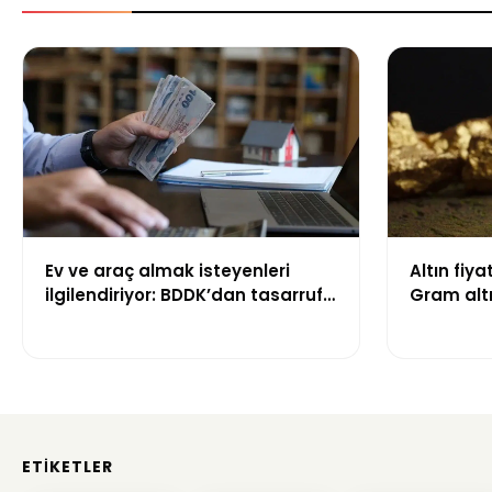
Ev ve araç almak isteyenleri
Altın fiya
ilgilendiriyor: BDDK’dan tasarruf
Gram altı
finansman şirketlerine yeni
gördü
kurallar
ETIKETLER