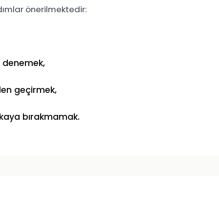
dımlar önerilmektedir:
denemek,
den geçirmek,
zekaya bırakmamak.