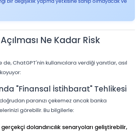
i bir değişiklik yapma yetkisine sahip olmayacak ve
 Açılması Ne Kadar Risk
e, ChatGPT'nin kullanıcılara verdiği yanıtlar, asıl
 koyuyor:
da "Finansal İstihbarat" Tehlikesi
e, doğrudan paranızı çekemez ancak banka
rinizi görebilir. Bu bilgilerle:
erçekçi dolandırıcılık senaryoları geliştirebilir,