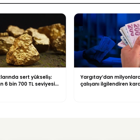
tlarında sert yükseliş:
Yargıtay’dan milyonlar
n 6 bin 700 TL seviyesini
çalışanı ilgilendiren kara
kıdem tazminatı hesabı
edilecek