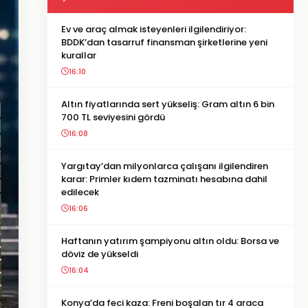
Ev ve araç almak isteyenleri ilgilendiriyor:
BDDK’dan tasarruf finansman şirketlerine yeni
kurallar
16:10
Altın fiyatlarında sert yükseliş: Gram altın 6 bin
700 TL seviyesini gördü
16:08
Yargıtay’dan milyonlarca çalışanı ilgilendiren
karar: Primler kıdem tazminatı hesabına dahil
edilecek
16:06
Haftanın yatırım şampiyonu altın oldu: Borsa ve
döviz de yükseldi
16:04
Konya’da feci kaza: Freni boşalan tır 4 araca