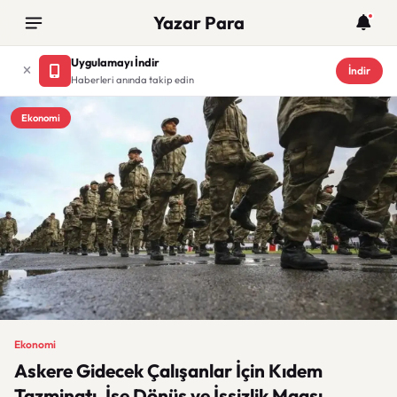
Yazar Para
Uygulamayı İndir
İndir
Haberleri anında takip edin
Ekonomi
Ekonomi
Askere Gidecek Çalışanlar İçin Kıdem
Tazminatı, İşe Dönüş ve İşsizlik Maaşı