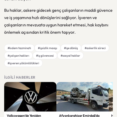
Bu haklar, askere gidecek genç çalışanların maddi güvence
ve iş yaşamına hızlı dönüşlerini sağlıyor. İşveren ve
çalışanların mevzuata uygun hareket etmesi, hak kaybını
önlemek açısından kritik önem taşıyor.
#kıdem tazminatı
#işsizlik maaşı
#işe dönüş
#askerlik süreci
#çalışan hakları
#iş güvencesi
#sosyal haklar
#işveren yükümlülükleri
İLGILI HABERLER
Volkswagen’de Yeniden
Afyonkarahisar Emirdağ’da
Hatt