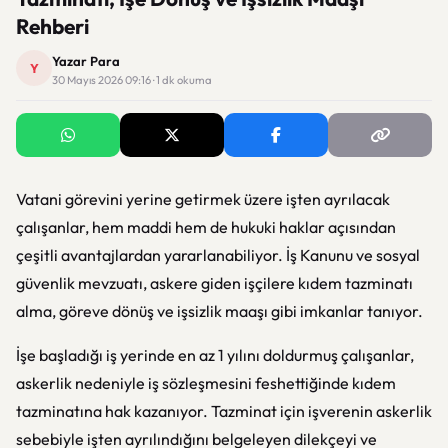
Rehberi
Yazar Para
Y
30 Mayıs 2026 09:16 · 1 dk okuma
Vatani görevini yerine getirmek üzere işten ayrılacak
çalışanlar, hem maddi hem de hukuki haklar açısından
çeşitli avantajlardan yararlanabiliyor. İş Kanunu ve sosyal
güvenlik mevzuatı, askere giden işçilere kıdem tazminatı
alma, göreve dönüş ve işsizlik maaşı gibi imkanlar tanıyor.
İşe başladığı iş yerinde en az 1 yılını doldurmuş çalışanlar,
askerlik nedeniyle iş sözleşmesini feshettiğinde kıdem
tazminatına hak kazanıyor. Tazminat için işverenin askerlik
sebebiyle işten ayrılındığını belgeleyen dilekçeyi ve