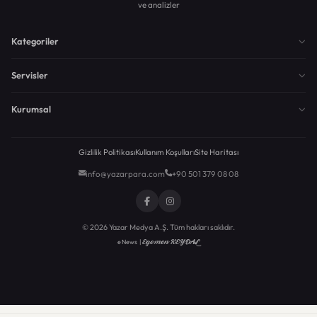
ve analizler
Kategoriler
Servisler
Kurumsal
Gizlilik Politikası
Kullanım Koşulları
Site Haritası
info@yazarpara.com
+90 501 379 08 08
© 2026 Yazar Medya A.Ş. Tüm hakları saklıdır.
Egemen KEYDAL
eNews |