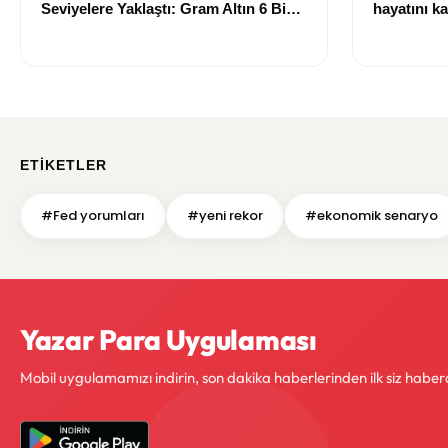
Seviyelere Yaklaştı: Gram Altın 6 Bin
hayatını ka
700 TL Sınırında
ETIKETLER
#Fed yorumları
#yeni rekor
#ekonomik senaryo
Yazar Para Uygulaması
Mobil uygulamamızı indirin, son dakika haberlerinden ilk siz haber