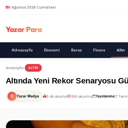
8 Ağustos 2026 Cumartesi
Yazar Para
Anasayfa
Ekonomi
Borsa
Finans
Altın
Anasayfa
ALTIN
Altında Yeni Rekor Senaryosu G
5 dk okuma
168 okunma
7 Temm
E
Yazar Medya
Yayınlanma: