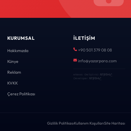
KURUMSAL
İLETIŞIM
+90 501 379 08 08
Hakkımızda
info@yazarpara.com
Künye
Reklam
eNews · Geliştirici
KEYDAL
·
Developer
KEYDAL
KVKK
Çerez Politikası
Gizlilik Politikası
Kullanım Koşulları
Site Haritası