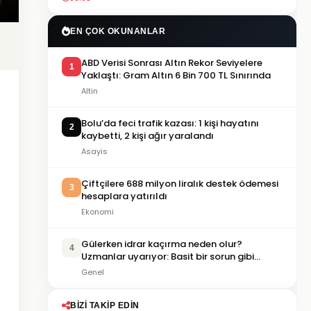
EN ÇOK OKUNANLAR
ABD Verisi Sonrası Altın Rekor Seviyelere
1
Yaklaştı: Gram Altın 6 Bin 700 TL Sınırında
Altin
Bolu’da feci trafik kazası: 1 kişi hayatını
2
kaybetti, 2 kişi ağır yaralandı
Asayis
Çiftçilere 688 milyon liralık destek ödemesi
3
hesaplara yatırıldı
Ekonomi
Gülerken idrar kaçırma neden olur?
4
Uzmanlar uyarıyor: Basit bir sorun gibi
görülmemeli
Genel
BIZI TAKIP EDIN