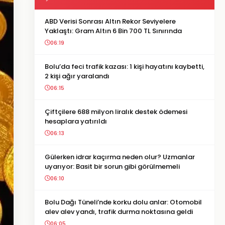
ABD Verisi Sonrası Altın Rekor Seviyelere
Yaklaştı: Gram Altın 6 Bin 700 TL Sınırında
06:19
Bolu’da feci trafik kazası: 1 kişi hayatını kaybetti,
2 kişi ağır yaralandı
06:15
Çiftçilere 688 milyon liralık destek ödemesi
hesaplara yatırıldı
06:13
Gülerken idrar kaçırma neden olur? Uzmanlar
uyarıyor: Basit bir sorun gibi görülmemeli
06:10
Bolu Dağı Tüneli’nde korku dolu anlar: Otomobil
alev alev yandı, trafik durma noktasına geldi
06:05