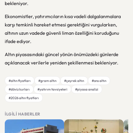
bekleniyor.
Ekonomistler, yatırımcıların kısa vadeli dalgalanmalara
karşı temkinli hareket etmesi gerektiğini vurgularken,
altının uzun vadede güvenli liman özelliğini koruduğunu
ifade ediyor.
Altın piyasasındaki güncel yönün önümüzdeki günlerde
açıklanacak verilerle yeniden şekillenmesi bekleniyor.
#altın fiyatları
#gram altın
#çeyrek altın
#ons altın
#döviz kurları
#yatırım tavsiyeleri
#piyasa analizi
#2026 altın fiyatları
İLGILI HABERLER