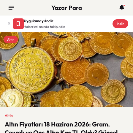
Yazar Para
Uygulamayı İndir
İndir
Haberleri anında takip edin
Altin
Altin
Altın Fiyatları 18 Haziran 2026: Gram,
Çeyrek ve Ons Altın Kaç TL Oldu? Güncel