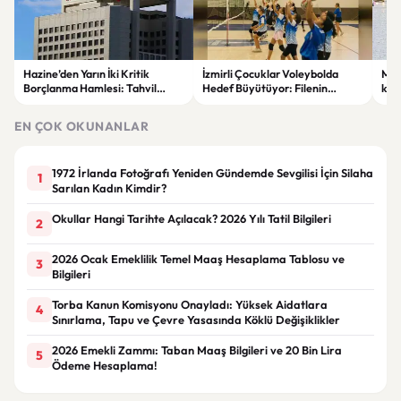
Hazine’den Yarın İki Kritik
İzmirli Çocuklar Voleybolda
Mete
Borçlanma Hamlesi: Tahvil
Hedef Büyütüyor: Filenin
kod
İhalesi ve Kira Sertifikası Satışı
Sultanları İlham Kaynağı Oldu
ve f
Yapılacak
EN ÇOK OKUNANLAR
1972 İrlanda Fotoğrafı Yeniden Gündemde Sevgilisi İçin Silaha
1
Sarılan Kadın Kimdir?
Okullar Hangi Tarihte Açılacak? 2026 Yılı Tatil Bilgileri
2
2026 Ocak Emeklilik Temel Maaş Hesaplama Tablosu ve
3
Bilgileri
Torba Kanun Komisyonu Onayladı: Yüksek Aidatlara
4
Sınırlama, Tapu ve Çevre Yasasında Köklü Değişiklikler
2026 Emekli Zammı: Taban Maaş Bilgileri ve 20 Bin Lira
5
Ödeme Hesaplama!