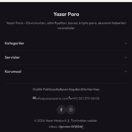
Yazar Para
Yazar Para - Döviz kurları, altın fiyatları, borsa, kripto para, ekonomi haberleri
ve analizler
Kategoriler
Servisler
Kurumsal
Gizlilik Politikası
Kullanım Koşulları
Site Haritası
info@yazarpara.com
+90 501 379 08 08
© 2026 Yazar Medya A.Ş. Tüm hakları saklıdır.
Egemen KEYDAL
eNews |