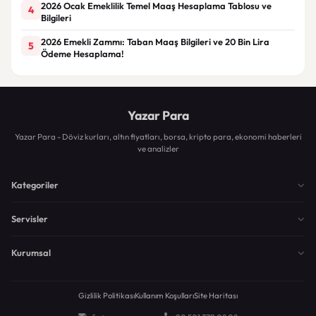
2026 Ocak Emeklilik Temel Maaş Hesaplama Tablosu ve
4
Bilgileri
2026 Emekli Zammı: Taban Maaş Bilgileri ve 20 Bin Lira
5
Ödeme Hesaplama!
Yazar Para
Yazar Para - Döviz kurları, altın fiyatları, borsa, kripto para, ekonomi haberleri
ve analizler
Kategoriler
Servisler
Kurumsal
Gizlilik Politikası
Kullanım Koşulları
Site Haritası