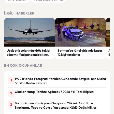
İLGILI HABERLER
Uçak atık sularında virüs takibi
Batman’da tünel girişinde kaza:
Ada
dönemi: Yeni pandemi riskine
12 kişi yaralandı
Bel
karşı erken uyarı sistemi
yaşa
geliştiriliyor
EN ÇOK OKUNANLAR
1972 İrlanda Fotoğrafı Yeniden Gündemde Sevgilisi İçin Silaha
1
Sarılan Kadın Kimdir?
Okullar Hangi Tarihte Açılacak? 2026 Yılı Tatil Bilgileri
2
Torba Kanun Komisyonu Onayladı: Yüksek Aidatlara
3
Sınırlama, Tapu ve Çevre Yasasında Köklü Değişiklikler