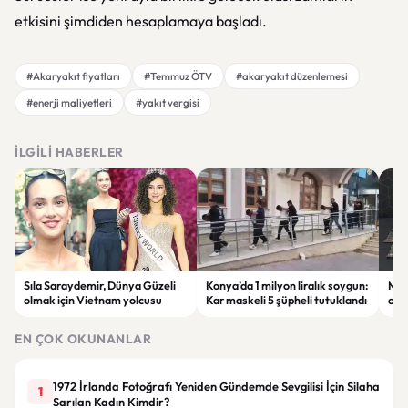
etkisini şimdiden hesaplamaya başladı.
#Akaryakıt fiyatları
#Temmuz ÖTV
#akaryakıt düzenlemesi
#enerji maliyetleri
#yakıt vergisi
İLGILI HABERLER
Sıla Saraydemir, Dünya Güzeli
Konya’da 1 milyon liralık soygun:
Mal
olmak için Vietnam yolcusu
Kar maskeli 5 şüpheli tutuklandı
ope
tut
EN ÇOK OKUNANLAR
1972 İrlanda Fotoğrafı Yeniden Gündemde Sevgilisi İçin Silaha
1
Sarılan Kadın Kimdir?