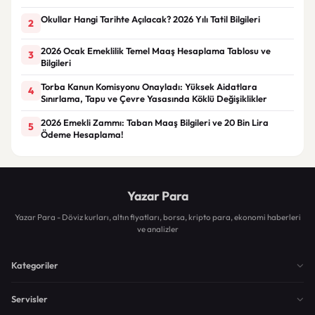
Okullar Hangi Tarihte Açılacak? 2026 Yılı Tatil Bilgileri
2
2026 Ocak Emeklilik Temel Maaş Hesaplama Tablosu ve
3
Bilgileri
Torba Kanun Komisyonu Onayladı: Yüksek Aidatlara
4
Sınırlama, Tapu ve Çevre Yasasında Köklü Değişiklikler
2026 Emekli Zammı: Taban Maaş Bilgileri ve 20 Bin Lira
5
Ödeme Hesaplama!
Yazar Para
Yazar Para - Döviz kurları, altın fiyatları, borsa, kripto para, ekonomi haberleri
ve analizler
Kategoriler
Servisler