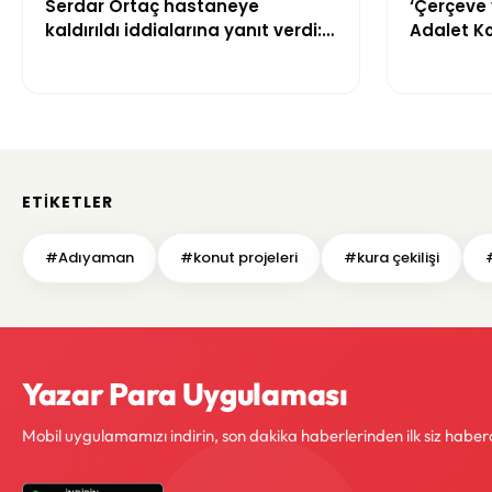
Serdar Ortaç hastaneye
‘Çerçeve 
kaldırıldı iddialarına yanıt verdi:
Adalet K
“Rutin tedavim için buradayım”
görüşülü
ETIKETLER
#Adıyaman
#konut projeleri
#kura çekilişi
Yazar Para Uygulaması
Mobil uygulamamızı indirin, son dakika haberlerinden ilk siz haber