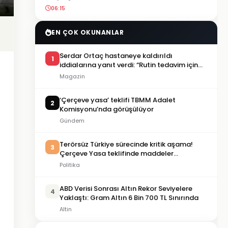
06:15
EN ÇOK OKUNANLAR
Serdar Ortaç hastaneye kaldırıldı
1
iddialarına yanıt verdi: “Rutin tedavim için
buradayım”
Magazin
‘Çerçeve yasa’ teklifi TBMM Adalet
2
Komisyonu’nda görüşülüyor
Gündem
Terörsüz Türkiye sürecinde kritik aşama!
3
Çerçeve Yasa teklifinde maddeler
görüşülmeye başlandı
Politika
ABD Verisi Sonrası Altın Rekor Seviyelere
4
Yaklaştı: Gram Altın 6 Bin 700 TL Sınırında
Altin