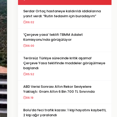
Serdar Ortaç hastaneye kaldırıldı iddialarına
yanıt verdi: “Rutin tedavim için buradayım”
06:02
‘Çerçeve yasa’ teklifi TBMM Adalet
Komisyonu’nda görüşülüyor
06:00
Terörsüz Türkiye sürecinde kritik aşama!
Çerçeve Yasa teklifinde maddeler görüşülmeye
başlandı
05:52
ABD Verisi Sonrası Altın Rekor Seviyelere
Yaklaştı: Gram Altın 6 Bin 700 TL Sınırında
06:19
Bolu’da feci trafik kazası: 1 kişi hayatını kaybetti,
2 kişi ağır yaralandı