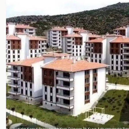
Yüzyılın Konut Projesinde Yeni Dönem İlk Kura Adıyamanda Baş