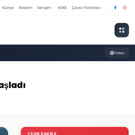
Künye
Reklam
İletişim
KVKK
Çerez Politikası
|
Video
aşladı
SON DAKIKA