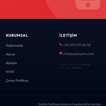
KURUMSAL
İLETIŞIM
+90 501 379 08 08
Hakkımızda
info@yazarpara.com
Künye
Reklam
eNews · Geliştirici
KEYDAL
·
Developer
KEYDAL
KVKK
Çerez Politikası
Gizlilik Politikası
Kullanım Koşulları
Site Haritası