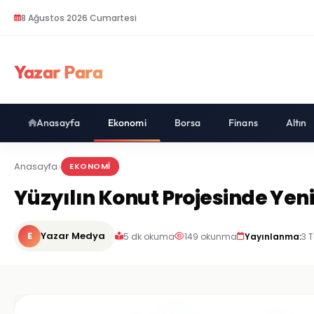
8 Ağustos 2026 Cumartesi
Yazar Para
Anasayfa
Ekonomi
Borsa
Finans
Altın
Anasayfa
EKONOMI
Yüzyılın Konut Projesinde Ye
E
Yazar Medya
5 dk okuma
149 okunma
Yayınlanma:
3 