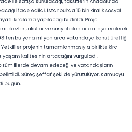
ade ile satışa sunulacağı, taksitlerin Anadolu’da
cağı ifade edildi. İstanbul’da 15 bin kiralık sosyal
yatlı kiralama yapılacağı bildirildi. Proje
erkezleri, okullar ve sosyal alanlar da inşa edilerek
003’ten bu yana milyonlarca vatandaşa konut ürettiği
. Yetkililer projenin tamamlanmasıyla birlikte kira
 yaşam kalitesinin artacağını vurguladı.
ap tüm illerde devam edeceği ve vatandaşların
elirtildi. Süreç şeffaf şekilde yürütülüyor. Kamuoyu
di bugün.