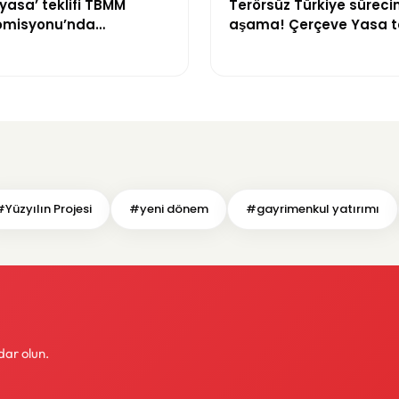
yasa’ teklifi TBMM
Terörsüz Türkiye sürecin
omisyonu’nda
aşama! Çerçeve Yasa te
yor
maddeler görüşülmeye 
#Yüzyılın Projesi
#yeni dönem
#gayrimenkul yatırımı
dar olun.