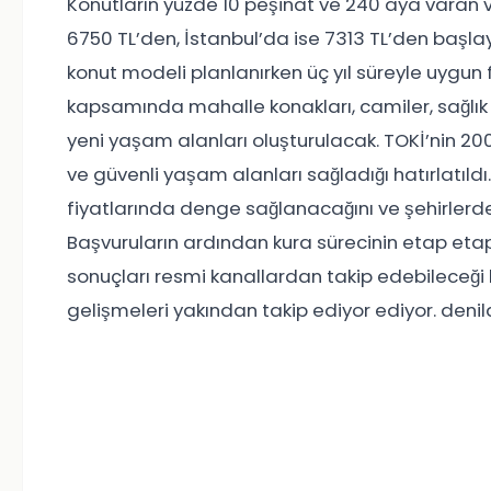
Konutların yüzde 10 peşinat ve 240 aya varan v
6750 TL’den, İstanbul’da ise 7313 TL’den başlaya
konut modeli planlanırken üç yıl süreyle uygun fi
kapsamında mahalle konakları, camiler, sağlık m
yeni yaşam alanları oluşturulacak. TOKİ’nin 2
ve güvenli yaşam alanları sağladığı hatırlatıldı
fiyatlarında denge sağlanacağını ve şehirlerde
Başvuruların ardından kura sürecinin etap et
sonuçları resmi kanallardan takip edebileceği b
gelişmeleri yakından takip ediyor ediyor. denil