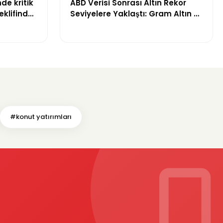
de kritik
ABD Verisi Sonrası Altın Rekor
klifinde
Seviyelere Yaklaştı: Gram Altın 6
başlandı
Bin 700 TL Sınırında
#konut yatırımları