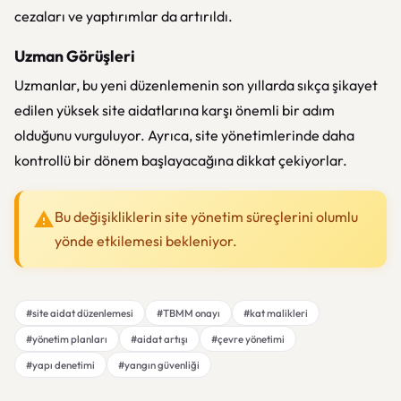
cezaları ve yaptırımlar da artırıldı.
Uzman Görüşleri
Uzmanlar, bu yeni düzenlemenin son yıllarda sıkça şikayet
edilen yüksek site aidatlarına karşı önemli bir adım
olduğunu vurguluyor. Ayrıca, site yönetimlerinde daha
kontrollü bir dönem başlayacağına dikkat çekiyorlar.
Bu değişikliklerin site yönetim süreçlerini olumlu
yönde etkilemesi bekleniyor.
#site aidat düzenlemesi
#TBMM onayı
#kat malikleri
#yönetim planları
#aidat artışı
#çevre yönetimi
#yapı denetimi
#yangın güvenliği