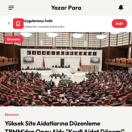
Yazar Para
Uygulamayı İndir
İndir
Haberleri anında takip edin
Ekonomi
Ekonomi
Yüksek Site Aidatlarına Düzenleme
TBMM'den Onay Aldı: "Keyfi Aidat Dönemi"