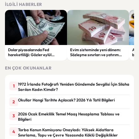
İLGILI HABERLER
Dolar piyasalarında Fed
Evim sisteminde yeni dönem:
Alta
hareketliliği: Gözler eylül
Sözleşme sınırları ve yatırım
bell
ayındaki faiz kararında
kuralları değişti
Bil
duy
EN ÇOK OKUNANLAR
1972 İrlanda Fotoğrafı Yeniden Gündemde Sevgilisi İçin Silaha
1
Sarılan Kadın Kimdir?
Okullar Hangi Tarihte Açılacak? 2026 Yılı Tatil Bilgileri
2
2026 Ocak Emeklilik Temel Maaş Hesaplama Tablosu ve
3
Bilgileri
Torba Kanun Komisyonu Onayladı: Yüksek Aidatlara
4
Sınırlama, Tapu ve Çevre Yasasında Köklü Değişiklikler