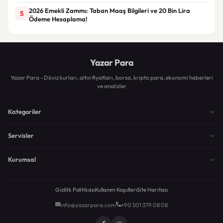
2026 Emekli Zammı: Taban Maaş Bilgileri ve 20 Bin Lira
5
Ödeme Hesaplama!
Yazar Para
Yazar Para - Döviz kurları, altın fiyatları, borsa, kripto para, ekonomi haberleri
ve analizler
Kategoriler
Servisler
Kurumsal
Gizlilik Politikası
Kullanım Koşulları
Site Haritası
info@yazarpara.com
+90 501 379 08 08