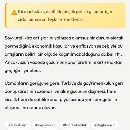
Kira artışları, özellikle düşük gelirli gruplar için
ciddi bir sorun teşkil etmektedir.
Soyvural, kira artışlarını yalnızca olumsuz bir durum olarak
görmediğini, ekonomik koşullar ve enflasyon sebebiyle bu
artışların belirli bir ölçüde kaçınılmaz olduğunu da belirtti.
Ancak, uzun vadede çözümün konut üretimini artırmaktan
geçtiğini yineledi.
Uzmanların görüşüne göre, Türkiye'de gayrimenkulün geri
dönüş süresinin uzaması ve alım gücünün düşmesi, hem
kiralık hem de satılık konut piyasasında yeni dengelerin
oluşmasına sebep oluyor.
#Yüksek kira
#Sosyal konut
#İstanbul emlak
#Muğla konut