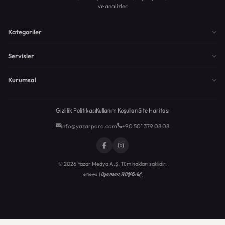
ve analizler
Kategoriler
Servisler
Kurumsal
Gizlilik Politikası
Kullanım Koşulları
Site Haritası
info@yazarpara.com
+90 501 379 08 08
© 2026 Yazar Medya A.Ş. Tüm hakları saklıdır.
Egemen KEYDAL
eNews |