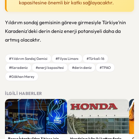
kapasitesine önemli bir katkı sağlayacaktır.
Yıldırım sondaj gemisinin göreve girmesiyle Türkiye’nin
Karadeniz'deki derin deniz enerji potansiyeli daha da
artmış olacaktır.
#Yıldırım Sondaj Gemisi
#Filyos Limanı
#Türkali-16
#Karadeniz
#enerji kapasitesi
#derin deniz
#TPAO
#Gökhan Merey
İLGILI HABERLER
Borsa İstanbul’dan 3 hisse için
Honda’nın kârı iki kattan fazla
Open