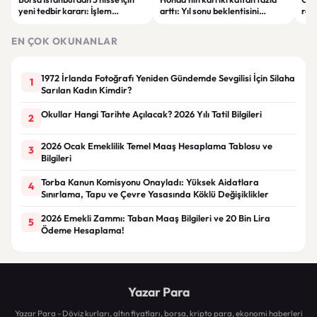
yeni tedbir kararı: İşlem
arttı: Yıl sonu beklentisini
raki
kısıtlamaları geliyor
yükseltti
Ekr
gel
EN ÇOK OKUNANLAR
1972 İrlanda Fotoğrafı Yeniden Gündemde Sevgilisi İçin Silaha
1
Sarılan Kadın Kimdir?
Okullar Hangi Tarihte Açılacak? 2026 Yılı Tatil Bilgileri
2
2026 Ocak Emeklilik Temel Maaş Hesaplama Tablosu ve
3
Bilgileri
Torba Kanun Komisyonu Onayladı: Yüksek Aidatlara
4
Sınırlama, Tapu ve Çevre Yasasında Köklü Değişiklikler
2026 Emekli Zammı: Taban Maaş Bilgileri ve 20 Bin Lira
5
Ödeme Hesaplama!
Yazar Para
Yazar Para - Döviz kurları, altın fiyatları, borsa, kripto para, ekonomi haberleri