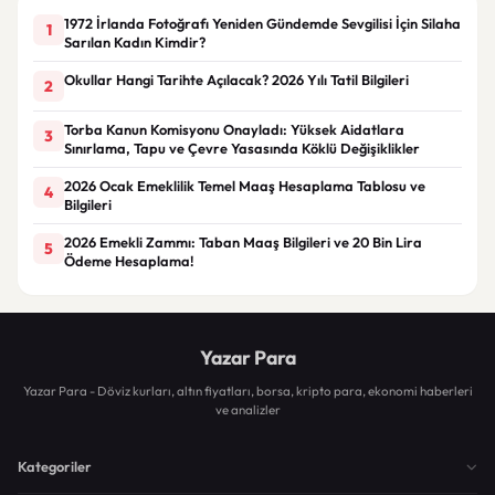
1972 İrlanda Fotoğrafı Yeniden Gündemde Sevgilisi İçin Silaha
1
Sarılan Kadın Kimdir?
Okullar Hangi Tarihte Açılacak? 2026 Yılı Tatil Bilgileri
2
Torba Kanun Komisyonu Onayladı: Yüksek Aidatlara
3
Sınırlama, Tapu ve Çevre Yasasında Köklü Değişiklikler
2026 Ocak Emeklilik Temel Maaş Hesaplama Tablosu ve
4
Bilgileri
2026 Emekli Zammı: Taban Maaş Bilgileri ve 20 Bin Lira
5
Ödeme Hesaplama!
Yazar Para
Yazar Para - Döviz kurları, altın fiyatları, borsa, kripto para, ekonomi haberleri
ve analizler
Kategoriler