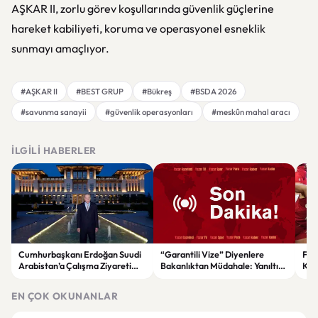
AŞKAR II, zorlu görev koşullarında güvenlik güçlerine
hareket kabiliyeti, koruma ve operasyonel esneklik
sunmayı amaçlıyor.
#AŞKAR II
#BEST GRUP
#Bükreş
#BSDA 2026
#savunma sanayii
#güvenlik operasyonları
#meskûn mahal aracı
İLGILI HABERLER
Cumhurbaşkanı Erdoğan Suudi
“Garantili Vize” Diyenlere
File
Arabistan’a Çalışma Ziyareti
Bakanlıktan Müdahale: Yanıltıcı
Kar
Gerçekleştirecek
Reklamlara Durdurma Kararı
EN ÇOK OKUNANLAR