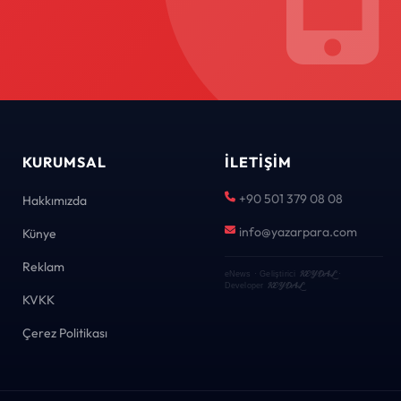
KURUMSAL
İLETIŞIM
+90 501 379 08 08
Hakkımızda
info@yazarpara.com
Künye
Reklam
KEYDAL
eNews · Geliştirici
·
KEYDAL
Developer
KVKK
Çerez Politikası