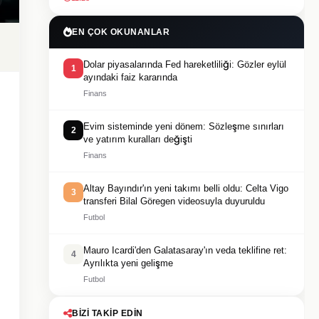
EN ÇOK OKUNANLAR
Dolar piyasalarında Fed hareketliliği: Gözler eylül
1
ayındaki faiz kararında
Finans
Evim sisteminde yeni dönem: Sözleşme sınırları
2
ve yatırım kuralları değişti
Finans
Altay Bayındır'ın yeni takımı belli oldu: Celta Vigo
3
transferi Bilal Göregen videosuyla duyuruldu
Futbol
Mauro Icardi'den Galatasaray'ın veda teklifine ret:
4
Ayrılıkta yeni gelişme
Futbol
BIZI TAKIP EDIN