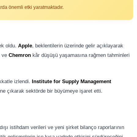
arda önemli etki yaratmaktadır.
ek oldu.
Apple
, beklentilerin üzerinde gelir açıklayarak
ve
Chemron
kâr düşüşü yaşamasına rağmen tahminleri
katle izlendi.
Institute for Supply Management
ine çıkarak sektörde bir büyümeye işaret etti.
ı istihdam verileri ve yeni şirket bilanço raporlarının
itik gelişmelerin ise kısa vadede etkisini sürdüreceğini