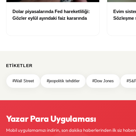
Dolar piyasalarında Fed hareketliliği:
Evim sist
Gözler eylül ayındaki faiz kararında
Sözleşme sı
değişti
ETIKETLER
#Wall Street
#jeopolitik tehditler
#Dow Jones
#S&P
Yazar Para Uygulaması
Mobil uygulamamızı indirin, son dakika haberlerinden ilk siz haber