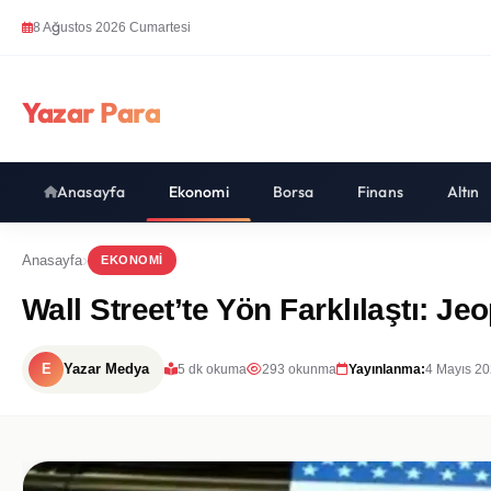
8 Ağustos 2026 Cumartesi
Yazar Para
Anasayfa
Ekonomi
Borsa
Finans
Altın
Anasayfa
EKONOMI
Wall Street’te Yön Farklılaştı: Je
E
Yazar Medya
5 dk okuma
293 okunma
Yayınlanma:
4 Mayıs 20