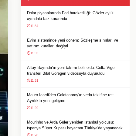
Dolar piyasalarında Fed hareketliliği: Gözler eylül
ayındaki faiz kararında
11:34
Evim sisteminde yeni dönem: Sözleşme sınırları ve
yatırım kuralları değişti
11:33
Altay Bayındır'ın yeni takımı belli oldu: Celta Vigo
transferi Bilal Göregen videosuyla duyuruldu
11:31
Mauro Icardi'den Galatasaray'ın veda teklifine ret:
Ayrılıkta yeni gelişme
11:29
Mourinho ve Arda Güler yeniden İstanbul yolcusu:
İspanya Süper Kupası heyecanı Türkiye'de yaşanacak
11:28