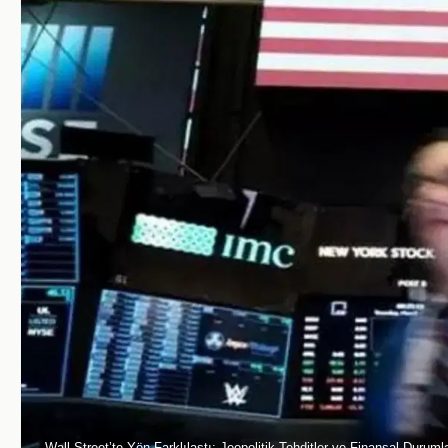
Wall Street’te Yön Farklılaştı: Jeopolitik Tehditler ve Finansal Durumla