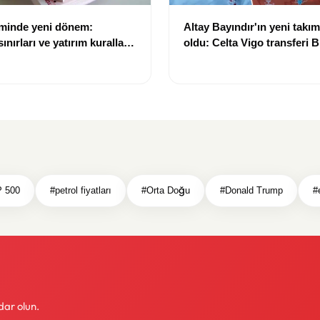
eminde yeni dönem:
Altay Bayındır'ın yeni takımı
nırları ve yatırım kuralları
oldu: Celta Vigo transferi Bi
Göregen videosuyla duyur
 500
#petrol fiyatları
#Orta Doğu
#Donald Trump
#
dar olun.