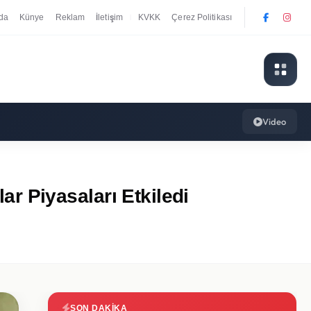
da
Künye
Reklam
İletişim
KVKK
Çerez Politikası
|
Video
lar Piyasaları Etkiledi
SON DAKIKA