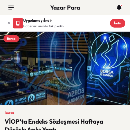
Yazar Para
Uygulamayı İndir
İndir
Haberleri anında takip edin
Borsa
Borsa
VİOP’ta Endeks Sözleşmesi Haftaya
Düşüşle Açılış Yaptı