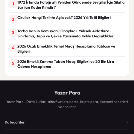
1972 İrlanda Fotoğrafı Yeniden Gündemde Sevgilisi İçin Silaha
1
Sarılan Kadın Kimdir?
Okullar Hangi Tarihte Açılacak? 2026 Yılı Tatil Bilgileri
2
Torba Kanun Komisyonu Onayladı: Yüksek Aidatlara
3
Sınırlama, Tapu ve Çevre Yasasında Köklü Değişiklikler
2026 Ocak Emeklilik Temel Maaş Hesaplama Tablosu ve
4
Bilgileri
2026 Emekli Zammı: Taban Maaş Bilgileri ve 20 Bin Lira
5
Ödeme Hesaplama!
Yazar Para
Yazar Para - Döviz kurları, altın fiyatları, borsa, kripto para, ekonomi haberleri
ve analizler
Kategoriler