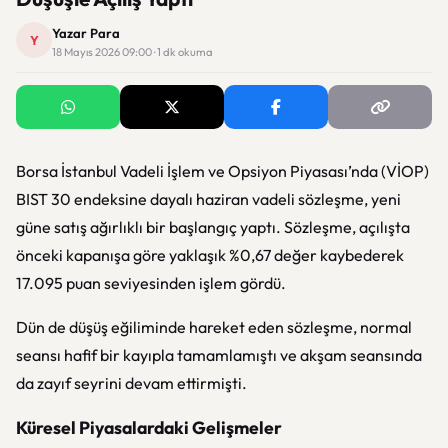
Yazar Para
Y
18 Mayıs 2026 09:00 · 1 dk okuma
Borsa İstanbul Vadeli İşlem ve Opsiyon Piyasası’nda (VİOP)
BIST 30 endeksine dayalı haziran vadeli sözleşme, yeni
güne satış ağırlıklı bir başlangıç yaptı. Sözleşme, açılışta
önceki kapanışa göre yaklaşık %0,67 değer kaybederek
17.095 puan seviyesinden işlem gördü.
Dün de düşüş eğiliminde hareket eden sözleşme, normal
seansı hafif bir kayıpla tamamlamıştı ve akşam seansında
da zayıf seyrini devam ettirmişti.
Küresel Piyasalardaki Gelişmeler