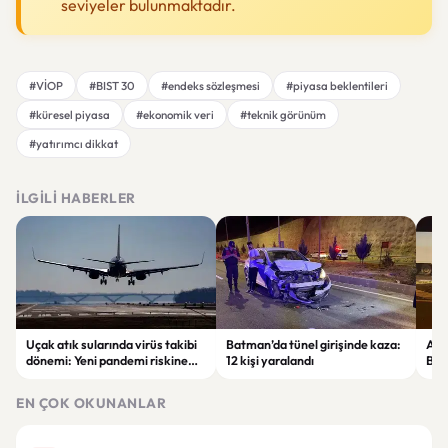
seviyeler bulunmaktadır.
#VİOP
#BIST 30
#endeks sözleşmesi
#piyasa beklentileri
#küresel piyasa
#ekonomik veri
#teknik görünüm
#yatırımcı dikkat
İLGILI HABERLER
Uçak atık sularında virüs takibi
Batman’da tünel girişinde kaza:
Ada
dönemi: Yeni pandemi riskine
12 kişi yaralandı
Bel
karşı erken uyarı sistemi
yaşa
geliştiriliyor
EN ÇOK OKUNANLAR