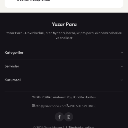
Yazar Para
Yazar Para - Döviz kurları, altın fiyatları, borsa, kripto para, ekonomi haberleri
ve analizler
Kategoriler
Servisler
Kurumsal
Gizlilik Politikası
Kullanım Koşulları
Site Haritası
info@yazarpara.com
+90 501 379 08 08
© 2026 Yazar Medya A.Ş. Tüm hakları saklıdır.