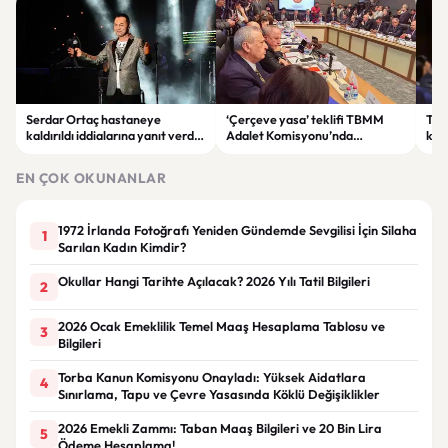
Serdar Ortaç hastaneye
‘Çerçeve yasa’ teklifi TBMM
Ter
kaldırıldı iddialarına yanıt verdi:
Adalet Komisyonu’nda
kri
“Rutin tedavim için buradayım”
görüşülüyor
tek
gör
EN ÇOK OKUNANLAR
1972 İrlanda Fotoğrafı Yeniden Gündemde Sevgilisi İçin Silaha
1
Sarılan Kadın Kimdir?
Okullar Hangi Tarihte Açılacak? 2026 Yılı Tatil Bilgileri
2
2026 Ocak Emeklilik Temel Maaş Hesaplama Tablosu ve
3
Bilgileri
Torba Kanun Komisyonu Onayladı: Yüksek Aidatlara
4
Sınırlama, Tapu ve Çevre Yasasında Köklü Değişiklikler
2026 Emekli Zammı: Taban Maaş Bilgileri ve 20 Bin Lira
5
Ödeme Hesaplama!