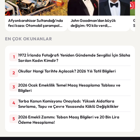
Afyonkarahisar Sultandağı’nda
John Goodman’dan büyük
Gal
feci kaza: Otomobil şarampole
değişim: 90 kilo verdi,
Son
devrildi, 2 kişi hayatını kaybetti
hayranları tanımakta zorlandı
Tara
EN ÇOK OKUNANLAR
1972 İrlanda Fotoğrafı Yeniden Gündemde Sevgilisi İçin Silaha
1
Sarılan Kadın Kimdir?
Okullar Hangi Tarihte Açılacak? 2026 Yılı Tatil Bilgileri
2
2026 Ocak Emeklilik Temel Maaş Hesaplama Tablosu ve
3
Bilgileri
Torba Kanun Komisyonu Onayladı: Yüksek Aidatlara
4
Sınırlama, Tapu ve Çevre Yasasında Köklü Değişiklikler
2026 Emekli Zammı: Taban Maaş Bilgileri ve 20 Bin Lira
5
Ödeme Hesaplama!