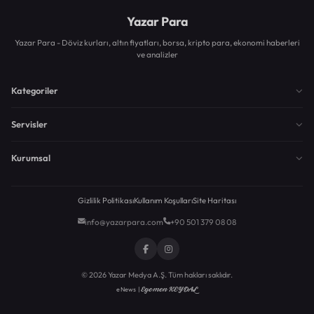
Yazar Para
Yazar Para - Döviz kurları, altın fiyatları, borsa, kripto para, ekonomi haberleri
ve analizler
Kategoriler
Servisler
Kurumsal
Gizlilik Politikası
Kullanım Koşulları
Site Haritası
info@yazarpara.com
+90 501 379 08 08
© 2026 Yazar Medya A.Ş. Tüm hakları saklıdır.
Egemen KEYDAL
eNews |