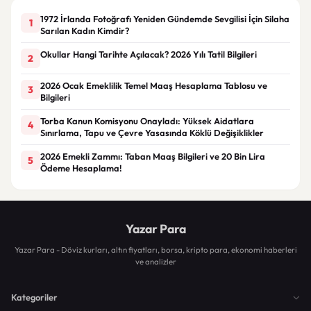
1972 İrlanda Fotoğrafı Yeniden Gündemde Sevgilisi İçin Silaha
1
Sarılan Kadın Kimdir?
Okullar Hangi Tarihte Açılacak? 2026 Yılı Tatil Bilgileri
2
2026 Ocak Emeklilik Temel Maaş Hesaplama Tablosu ve
3
Bilgileri
Torba Kanun Komisyonu Onayladı: Yüksek Aidatlara
4
Sınırlama, Tapu ve Çevre Yasasında Köklü Değişiklikler
2026 Emekli Zammı: Taban Maaş Bilgileri ve 20 Bin Lira
5
Ödeme Hesaplama!
Yazar Para
Yazar Para - Döviz kurları, altın fiyatları, borsa, kripto para, ekonomi haberleri
ve analizler
Kategoriler