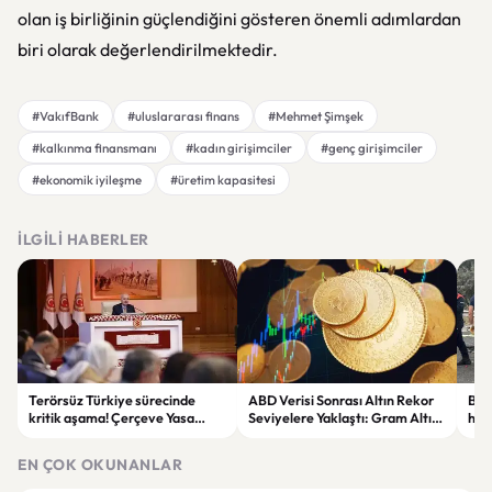
olan iş birliğinin güçlendiğini gösteren önemli adımlardan
biri olarak değerlendirilmektedir.
#VakıfBank
#uluslararası finans
#Mehmet Şimşek
#kalkınma finansmanı
#kadın girişimciler
#genç girişimciler
#ekonomik iyileşme
#üretim kapasitesi
İLGILI HABERLER
Terörsüz Türkiye sürecinde
ABD Verisi Sonrası Altın Rekor
Bolu
kritik aşama! Çerçeve Yasa
Seviyelere Yaklaştı: Gram Altın
haya
teklifinde maddeler
6 Bin 700 TL Sınırında
yar
görüşülmeye başlandı
EN ÇOK OKUNANLAR