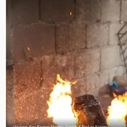
Ustaların Yeni Bayram Mesaisi: Günlük 4 Bin Lira Kazanç!