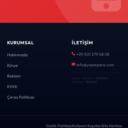
KURUMSAL
İLETIŞIM
+90 501 379 08 08
Hakkımızda
info@yazarpara.com
Künye
Reklam
KEYDAL
eNews · Geliştirici
·
KEYDAL
Developer
KVKK
Çerez Politikası
Gizlilik Politikası
Kullanım Koşulları
Site Haritası