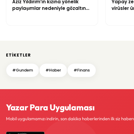
Aziz Yıldırım’ın kızına yönelik
Yapay zek
paylaşımlar nedeniyle gözaltına
virüsler ür
alınan şüpheli için tutuklama
talebi
ETIKETLER
#Gundem
#Haber
#Finans
Yazar Para Uygulaması
Mobil uygulamamızı indirin, son dakika haberlerinden ilk siz haber