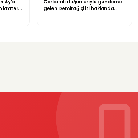
ın Ay’a
Görkemli düğünleriyle gündeme
n krater
gelen Demirağ çifti hakkında
tahliye davası iddiası