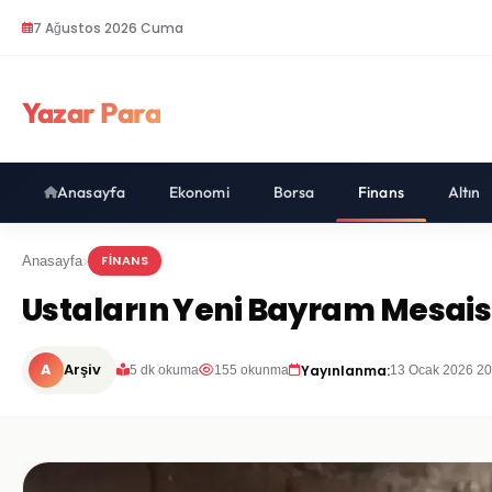
7 Ağustos 2026 Cuma
Yazar Para
Anasayfa
Ekonomi
Borsa
Finans
Altın
FINANS
Anasayfa
Ustaların Yeni Bayram Mesaisi
A
Arşiv
Yayınlanma:
5 dk okuma
155 okunma
13 Ocak 2026 20