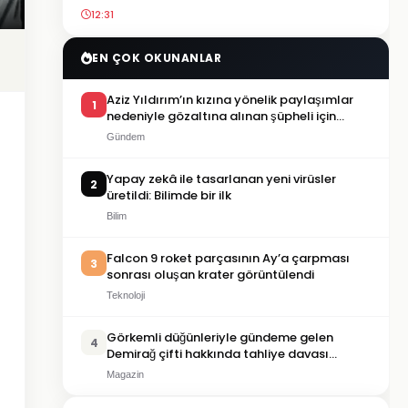
12:31
EN ÇOK OKUNANLAR
Aziz Yıldırım’ın kızına yönelik paylaşımlar
1
nedeniyle gözaltına alınan şüpheli için
tutuklama talebi
Gündem
Yapay zekâ ile tasarlanan yeni virüsler
2
üretildi: Bilimde bir ilk
Bilim
Falcon 9 roket parçasının Ay’a çarpması
3
sonrası oluşan krater görüntülendi
Teknoloji
Görkemli düğünleriyle gündeme gelen
4
Demirağ çifti hakkında tahliye davası
iddiası
Magazin