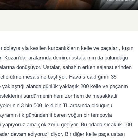
dolayısıyla kesilen kurbanlıkların kelle ve paçaları, kışın
r. Kozan'da, aralarında demirci ustalarının da bulunduğu
talarına dönüşüyor. Ustalar, sabahın erken sajanstlerinden
lle ütme mesaisine başlıyor. Hava sıcaklığının 35
e yaklaştığı alanda günlük yaklaşık 200 kelle ve paçanın
mesleklerini sürdürmenin hem zor hem de meşakkatli
elerinin 3 bin 500 ile 4 bin TL arasında olduğunu
bayramın ilk gününden itibaren yoğun bir tempoyla
işi yapıyoruz ama çok zorlu geçiyor. Bu odada sıcaklık 100
adar devam ediyoruz" diyor. Bir diğer kelle paça ustası