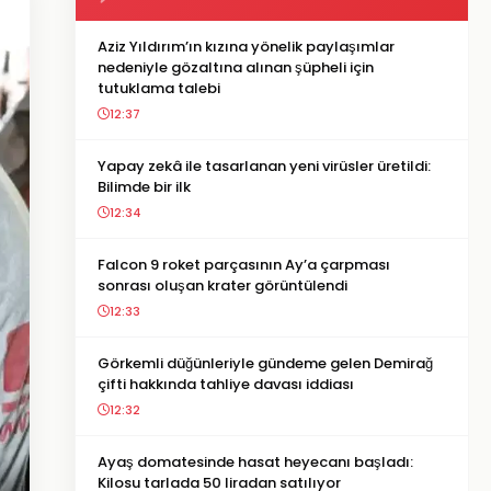
Aziz Yıldırım’ın kızına yönelik paylaşımlar
nedeniyle gözaltına alınan şüpheli için
tutuklama talebi
12:37
Yapay zekâ ile tasarlanan yeni virüsler üretildi:
Bilimde bir ilk
12:34
Falcon 9 roket parçasının Ay’a çarpması
sonrası oluşan krater görüntülendi
12:33
Görkemli düğünleriyle gündeme gelen Demirağ
çifti hakkında tahliye davası iddiası
12:32
Ayaş domatesinde hasat heyecanı başladı:
Kilosu tarlada 50 liradan satılıyor