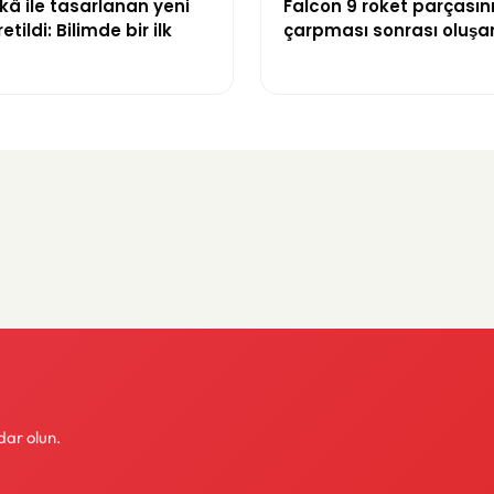
â ile tasarlanan yeni
Falcon 9 roket parçasın
etildi: Bilimde bir ilk
çarpması sonrası oluşa
görüntülendi
dar olun.