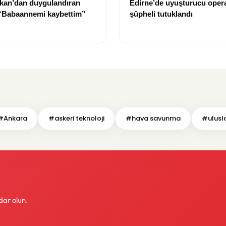
kan’dan duygulandıran
Edirne’de uyuşturucu oper
 “Babaannemi kaybettim”
şüpheli tutuklandı
#Ankara
#askeri teknoloji
#hava savunma
#uluslar
dar olun.