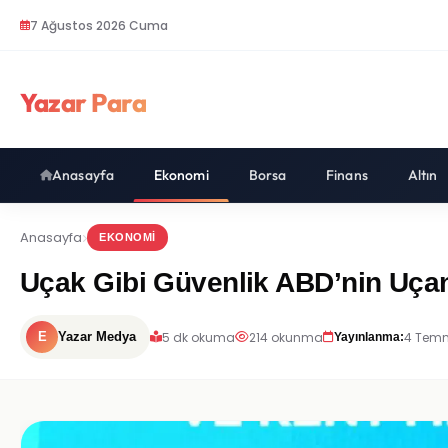
7 Ağustos 2026 Cuma
Yazar Para
Anasayfa
Ekonomi
Borsa
Finans
Altın
Anasayfa
EKONOMI
Uçak Gibi Güvenlik ABD’nin Uça
5 dk okuma
214 okunma
4 Temm
E
Yazar Medya
Yayınlanma: