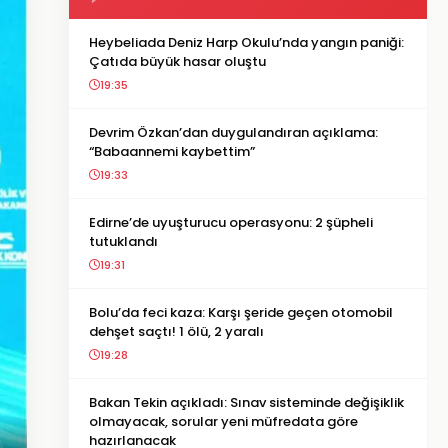
Heybeliada Deniz Harp Okulu’nda yangın paniği:
Çatıda büyük hasar oluştu
19:35
Devrim Özkan’dan duygulandıran açıklama:
“Babaannemi kaybettim”
19:33
Edirne’de uyuşturucu operasyonu: 2 şüpheli
tutuklandı
19:31
Bolu’da feci kaza: Karşı şeride geçen otomobil
dehşet saçtı! 1 ölü, 2 yaralı
19:28
Bakan Tekin açıkladı: Sınav sisteminde değişiklik
olmayacak, sorular yeni müfredata göre
hazırlanacak