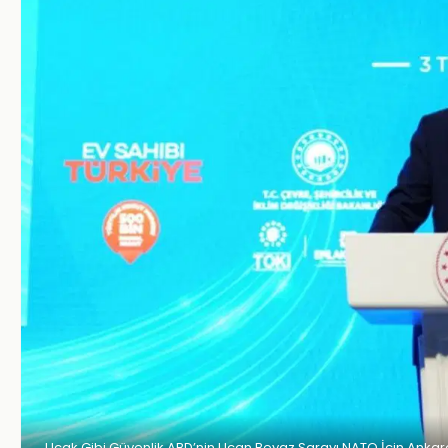
Uçak Gibi Güvenlik ABD’nin Uçan Beyaz Sarayı NATO İçin Anka