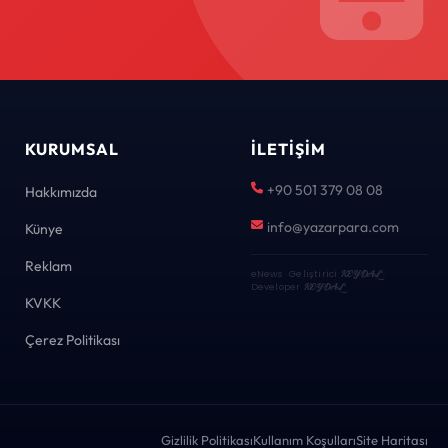
KURUMSAL
İLETIŞIM
+90 501 379 08 08
Hakkımızda
info@yazarpara.com
Künye
Reklam
eNews · Geliştirici
KEYDAL
·
Developer
KEYDAL
KVKK
Çerez Politikası
Gizlilik Politikası
Kullanım Koşulları
Site Haritası