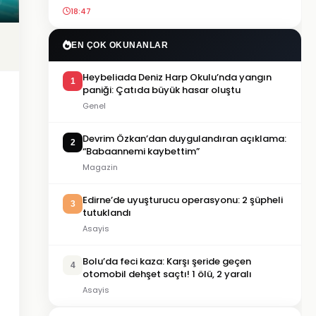
18:47
EN ÇOK OKUNANLAR
Heybeliada Deniz Harp Okulu’nda yangın
1
paniği: Çatıda büyük hasar oluştu
Genel
Devrim Özkan’dan duygulandıran açıklama:
2
“Babaannemi kaybettim”
Magazin
Edirne’de uyuşturucu operasyonu: 2 şüpheli
3
tutuklandı
Asayis
Bolu’da feci kaza: Karşı şeride geçen
4
otomobil dehşet saçtı! 1 ölü, 2 yaralı
Asayis