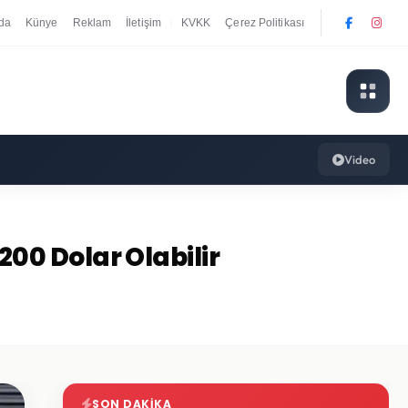
da
Künye
Reklam
İletişim
KVKK
Çerez Politikası
|
Video
.200 Dolar Olabilir
SON DAKIKA