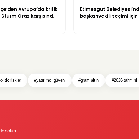
çe’den Avrupa’da kritik
Etimesgut Belediyesi’n
: Sturm Graz karşısında
başkanvekili seçimi için 
kaptı
oldu
olitik riskler
#yatırımcı güveni
#gram altın
#2026 tahmini
dar olun.