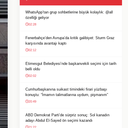
WhatsApp’tan grup sohbetlerine büyük kolaylık: @all
özelliği geliyor
02:28
Fenerbahçe’den Avrupa’da kritik galibiyet: Sturm Graz
karşısında avantajı kaptı
02:12
Etimesgut Belediyesi’nde başkanvekili seçimi için tarih
belli oldu
02:02
Cumhurbaşkanına suikast timindeki firari yüzbaşı
konuştu: “İmamın talimatlarına uydum, pişmanım”
20:49
ABD Demokrat Parti’de sürpriz sonuç: Sol kanadın
adayı Abdul El-Sayed ön seçimi kazandı
21:22