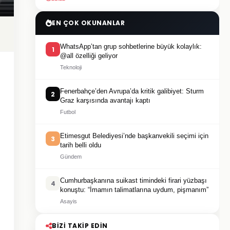
EN ÇOK OKUNANLAR
WhatsApp’tan grup sohbetlerine büyük kolaylık:
1
@all özelliği geliyor
Teknoloji
Fenerbahçe’den Avrupa’da kritik galibiyet: Sturm
2
Graz karşısında avantajı kaptı
Futbol
Etimesgut Belediyesi’nde başkanvekili seçimi için
3
tarih belli oldu
Gündem
Cumhurbaşkanına suikast timindeki firari yüzbaşı
4
konuştu: “İmamın talimatlarına uydum, pişmanım”
Asayis
BIZI TAKIP EDIN