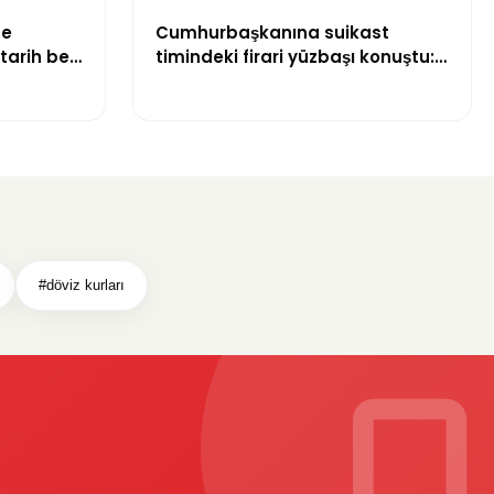
de
Cumhurbaşkanına suikast
tarih belli
timindeki firari yüzbaşı konuştu:
“İmamın talimatlarına uydum,
pişmanım”
#döviz kurları