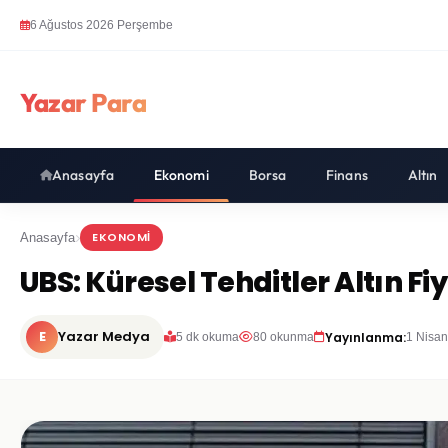
6 Ağustos 2026 Perşembe
Yazar Para
Anasayfa
Ekonomi
Borsa
Finans
Altın
EKONOMI
Anasayfa
UBS: Küresel Tehditler Altın Fiy
E
Yazar Medya
Yayınlanma:
5 dk okuma
80 okunma
1 Nisan