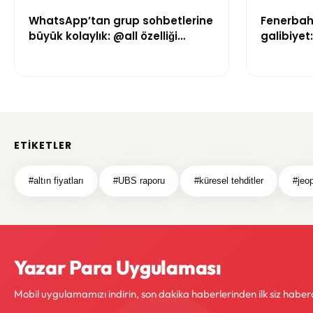
WhatsApp’tan grup sohbetlerine
Fenerbah
büyük kolaylık: @all özelliği
galibiyet
geliyor
avantajı 
ETIKETLER
#altın fiyatları
#UBS raporu
#küresel tehditler
#jeop
Yazar Para Uygulaması
Mobil uygulamamızı indirin, son dakika haberlerinden ilk siz haber