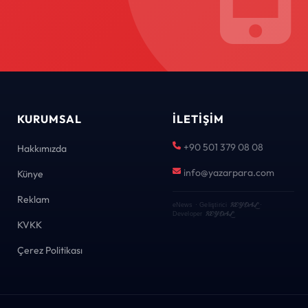
KURUMSAL
İLETIŞIM
+90 501 379 08 08
Hakkımızda
info@yazarpara.com
Künye
Reklam
KEYDAL
eNews · Geliştirici
·
KEYDAL
Developer
KVKK
Çerez Politikası