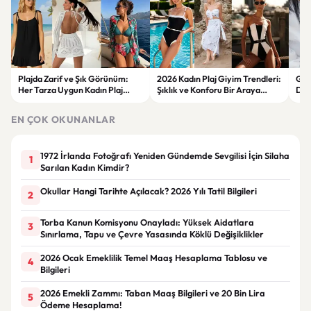
Plajda Zarif ve Şık Görünüm:
2026 Kadın Plaj Giyim Trendleri:
Güz
Her Tarza Uygun Kadın Plaj
Şıklık ve Konforu Bir Araya
Dön
Giyim Önerileri
Getiren Modeller
Bakı
Çöz
EN ÇOK OKUNANLAR
1972 İrlanda Fotoğrafı Yeniden Gündemde Sevgilisi İçin Silaha
1
Sarılan Kadın Kimdir?
Okullar Hangi Tarihte Açılacak? 2026 Yılı Tatil Bilgileri
2
Torba Kanun Komisyonu Onayladı: Yüksek Aidatlara
3
Sınırlama, Tapu ve Çevre Yasasında Köklü Değişiklikler
2026 Ocak Emeklilik Temel Maaş Hesaplama Tablosu ve
4
Bilgileri
2026 Emekli Zammı: Taban Maaş Bilgileri ve 20 Bin Lira
5
Ödeme Hesaplama!