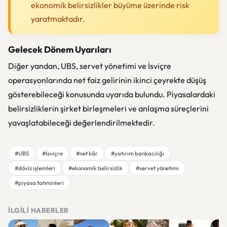
ekonomik belirsizlikler büyüme üzerinde risk
yaratmaktadır.
Gelecek Dönem Uyarıları
Diğer yandan, UBS, servet yönetimi ve İsviçre
operasyonlarında net faiz gelirinin ikinci çeyrekte düşüş
gösterebileceği konusunda uyarıda bulundu. Piyasalardaki
belirsizliklerin şirket birleşmeleri ve anlaşma süreçlerini
yavaşlatabileceği değerlendirilmektedir.
#UBS
#İsviçre
#net kâr
#yatırım bankacılığı
#döviz işlemleri
#ekonomik belirsizlik
#servet yönetimi
#piyasa tahminleri
İLGILI HABERLER