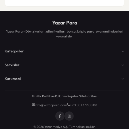
Yazar Para
Yazar Para - Döviz kurları, altın fiyatları, borsa, kripto para, ekonomi haberleri
ve analizler
Kategoriler
Servisler
Kurumsal
Gizlilik Politikası
Kullanım Koşulları
Site Haritası
info@yazarpara.com
+90 501 379 08 08
© 2026 Yazar Medya A.Ş. Tüm hakları saklıdır.