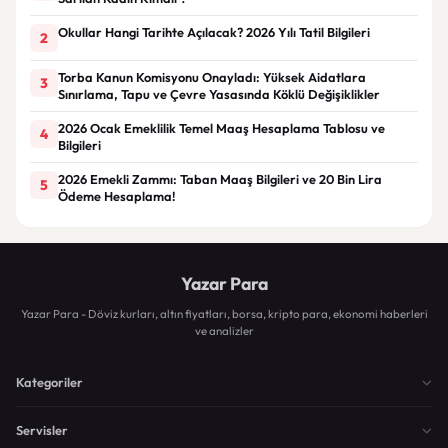
Okullar Hangi Tarihte Açılacak? 2026 Yılı Tatil Bilgileri
2
Torba Kanun Komisyonu Onayladı: Yüksek Aidatlara
3
Sınırlama, Tapu ve Çevre Yasasında Köklü Değişiklikler
2026 Ocak Emeklilik Temel Maaş Hesaplama Tablosu ve
4
Bilgileri
2026 Emekli Zammı: Taban Maaş Bilgileri ve 20 Bin Lira
5
Ödeme Hesaplama!
Yazar Para
Yazar Para - Döviz kurları, altın fiyatları, borsa, kripto para, ekonomi haberleri
ve analizler
Kategoriler
Servisler