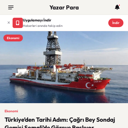
Yazar Para
Uygulamayı İndir
İndir
Haberleri anında takip edin
Ekonomi
Ekonomi
Türkiye’den Tarihi Adım: Çağrı Bey Sondaj
Gemisi Somali’de Göreve Başlıyor