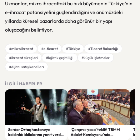
Uzmanlar, mikro ihracattaki bu hızlı büyümenin Türkiye’nin
e-ihracat potansiyelini güçlendirdiğini ve önümüzdeki
yıllarda küresel pazarlarda daha görünür bir yapı
oluşacağını belirtiyor.
#mikro ihracat
#e-ticaret
#Türkiye
#Ticaret Bakanlığı
#ihracat süreçleri
#lojistik çeşitliliği
#küçük işletmeler
#dijital satış kanalları
İLGILI HABERLER
Serdar Ortaç hastaneye
‘Çerçeve yasa’ teklifi TBMM
Ter
kaldırıldı iddialarına yanıt verdi:
Adalet Komisyonu’nda
kri
“Rutin tedavim için buradayım”
görüşülüyor
tek