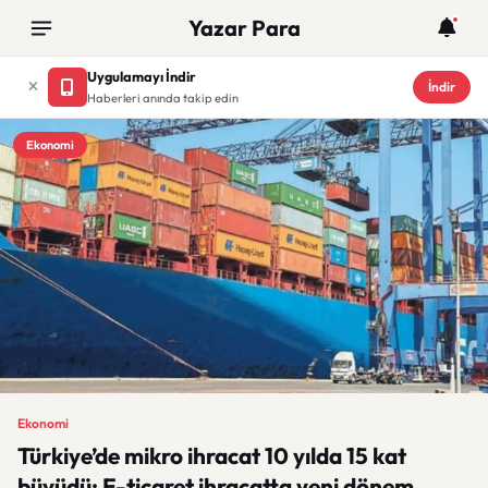
Yazar Para
Uygulamayı İndir
İndir
Haberleri anında takip edin
Ekonomi
Ekonomi
Türkiye’de mikro ihracat 10 yılda 15 kat
büyüdü: E-ticaret ihracatta yeni dönem