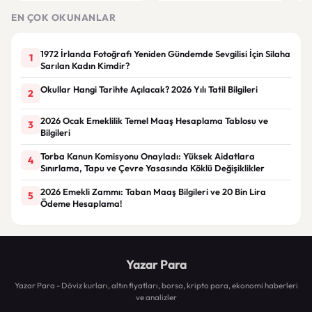
gör
EN ÇOK OKUNANLAR
1972 İrlanda Fotoğrafı Yeniden Gündemde Sevgilisi İçin Silaha
1
Sarılan Kadın Kimdir?
Okullar Hangi Tarihte Açılacak? 2026 Yılı Tatil Bilgileri
2
2026 Ocak Emeklilik Temel Maaş Hesaplama Tablosu ve
3
Bilgileri
Torba Kanun Komisyonu Onayladı: Yüksek Aidatlara
4
Sınırlama, Tapu ve Çevre Yasasında Köklü Değişiklikler
2026 Emekli Zammı: Taban Maaş Bilgileri ve 20 Bin Lira
5
Ödeme Hesaplama!
Yazar Para
Yazar Para - Döviz kurları, altın fiyatları, borsa, kripto para, ekonomi haberleri
ve analizler