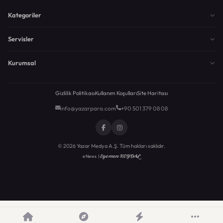
Kategoriler
Servisler
Kurumsal
Gizlilik Politikası
Kullanım Koşulları
Site Haritası
info@yazarpara.com
+90 501 379 08 08
© 2026 Yazar Medya A.Ş. Tüm hakları saklıdır.
Egemen KEYDAL
eNews |