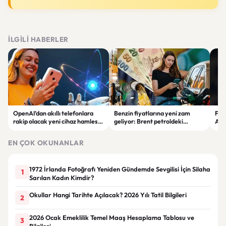
İLGILI HABERLER
OpenAI’dan akıllı telefonlara
Benzin fiyatlarına yeni zam
Fer
rakip olacak yeni cihaz hamlesi:
geliyor: Brent petroldeki
Asy
Ekransız yapay zekâ cihazı
yükseliş pompaya yansıyacak
seçi
geliyor
EN ÇOK OKUNANLAR
1972 İrlanda Fotoğrafı Yeniden Gündemde Sevgilisi İçin Silaha
1
Sarılan Kadın Kimdir?
Okullar Hangi Tarihte Açılacak? 2026 Yılı Tatil Bilgileri
2
2026 Ocak Emeklilik Temel Maaş Hesaplama Tablosu ve
3
Bilgileri