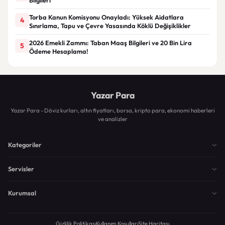
Torba Kanun Komisyonu Onayladı: Yüksek Aidatlara
4
Sınırlama, Tapu ve Çevre Yasasında Köklü Değişiklikler
2026 Emekli Zammı: Taban Maaş Bilgileri ve 20 Bin Lira
5
Ödeme Hesaplama!
Yazar Para
Yazar Para - Döviz kurları, altın fiyatları, borsa, kripto para, ekonomi haberleri
ve analizler
Kategoriler
Servisler
Kurumsal
Gizlilik Politikası
Kullanım Koşulları
Site Haritası