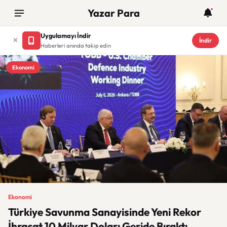
Yazar Para
Uygulamayı İndir
İndir
Haberleri anında takip edin
Ekonomi
Ekonomi
Türkiye Savunma Sanayisinde Yeni Rekor
İhracat 10 Milyar Doları Geride Bıraktı