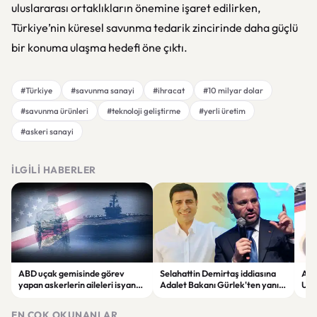
uluslararası ortaklıkların önemine işaret edilirken,
Türkiye’nin küresel savunma tedarik zincirinde daha güçlü
bir konuma ulaşma hedefi öne çıktı.
#Türkiye
#savunma sanayi
#ihracat
#10 milyar dolar
#savunma ürünleri
#teknoloji geliştirme
#yerli üretim
#askeri sanayi
İLGILI HABERLER
ABD uçak gemisinde görev
Selahattin Demirtaş iddiasına
Altı
yapan askerlerin aileleri isyan
Adalet Bakanı Gürlek'ten yanıt:
Uzma
etti: "Dayanacak güçleri
"Böyle bir açıklama yapmadım"
son
kalmadı"
EN ÇOK OKUNANLAR