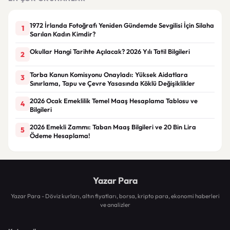
1972 İrlanda Fotoğrafı Yeniden Gündemde Sevgilisi İçin Silaha
1
Sarılan Kadın Kimdir?
Okullar Hangi Tarihte Açılacak? 2026 Yılı Tatil Bilgileri
2
Torba Kanun Komisyonu Onayladı: Yüksek Aidatlara
3
Sınırlama, Tapu ve Çevre Yasasında Köklü Değişiklikler
2026 Ocak Emeklilik Temel Maaş Hesaplama Tablosu ve
4
Bilgileri
2026 Emekli Zammı: Taban Maaş Bilgileri ve 20 Bin Lira
5
Ödeme Hesaplama!
Yazar Para
Yazar Para - Döviz kurları, altın fiyatları, borsa, kripto para, ekonomi haberleri
ve analizler