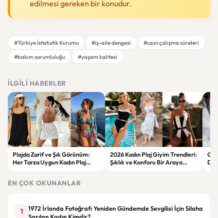
edilmesi gereken bir konudur.
#Türkiye İstatistik Kurumu
#iş-aile dengesi
#uzun çalışma süreleri
#bakım sorumluluğu
#yaşam kalitesi
İLGILI HABERLER
Plajda Zarif ve Şık Görünüm:
2026 Kadın Plaj Giyim Trendleri:
Güz
Her Tarza Uygun Kadın Plaj
Şıklık ve Konforu Bir Araya
Dön
Giyim Önerileri
Getiren Modeller
Bakı
Çöz
EN ÇOK OKUNANLAR
1972 İrlanda Fotoğrafı Yeniden Gündemde Sevgilisi İçin Silaha
1
Sarılan Kadın Kimdir?