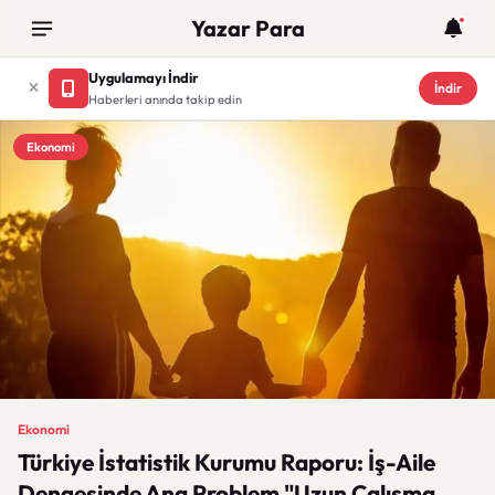
Yazar Para
Uygulamayı İndir
İndir
Haberleri anında takip edin
Ekonomi
Ekonomi
Türkiye İstatistik Kurumu Raporu: İş-Aile
Dengesinde Ana Problem "Uzun Çalışma