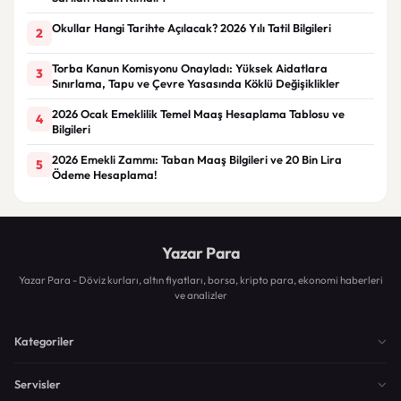
Okullar Hangi Tarihte Açılacak? 2026 Yılı Tatil Bilgileri
2
Torba Kanun Komisyonu Onayladı: Yüksek Aidatlara
3
Sınırlama, Tapu ve Çevre Yasasında Köklü Değişiklikler
2026 Ocak Emeklilik Temel Maaş Hesaplama Tablosu ve
4
Bilgileri
2026 Emekli Zammı: Taban Maaş Bilgileri ve 20 Bin Lira
5
Ödeme Hesaplama!
Yazar Para
Yazar Para - Döviz kurları, altın fiyatları, borsa, kripto para, ekonomi haberleri
ve analizler
Kategoriler
Servisler