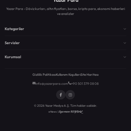
Yazar Para - Döviz kurları, altın fiyatları, borsa, kripto para, ekonomi haberleri
ve analizler
Kategoriler
Servisler
Kurumsal
Gizlilik Politikası
Kullanım Koşulları
Site Haritası
info@yazarpara.com
+90 501 379 08 08
© 2026 Yazar Medya A.Ş. Tüm hakları saklıdır.
Egemen KEYDAL
eNews |