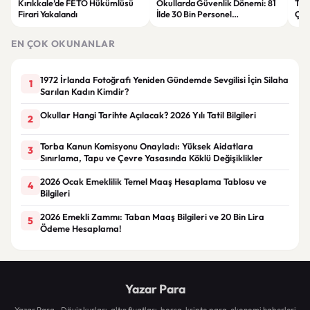
Kırıkkale’de FETÖ Hükümlüsü
Okullarda Güvenlik Dönemi: 81
Tru
Firari Yakalandı
İlde 30 Bin Personel
Çok
Görevlendirilecek
EN ÇOK OKUNANLAR
1972 İrlanda Fotoğrafı Yeniden Gündemde Sevgilisi İçin Silaha
1
Sarılan Kadın Kimdir?
Okullar Hangi Tarihte Açılacak? 2026 Yılı Tatil Bilgileri
2
Torba Kanun Komisyonu Onayladı: Yüksek Aidatlara
3
Sınırlama, Tapu ve Çevre Yasasında Köklü Değişiklikler
2026 Ocak Emeklilik Temel Maaş Hesaplama Tablosu ve
4
Bilgileri
2026 Emekli Zammı: Taban Maaş Bilgileri ve 20 Bin Lira
5
Ödeme Hesaplama!
Yazar Para
Yazar Para - Döviz kurları, altın fiyatları, borsa, kripto para, ekonomi haberleri