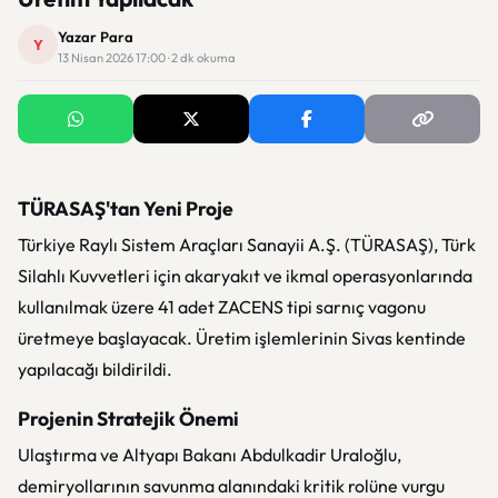
Yazar Para
Y
13 Nisan 2026 17:00 · 2 dk okuma
TÜRASAŞ'tan Yeni Proje
Türkiye Raylı Sistem Araçları Sanayii A.Ş.
(TÜRASAŞ), Türk
Silahlı Kuvvetleri için akaryakıt ve ikmal operasyonlarında
kullanılmak üzere 41 adet ZACENS tipi sarnıç vagonu
üretmeye başlayacak. Üretim işlemlerinin
Sivas
kentinde
yapılacağı bildirildi.
Projenin Stratejik Önemi
Ulaştırma ve Altyapı Bakanı
Abdulkadir Uraloğlu
,
demiryollarının savunma alanındaki kritik rolüne vurgu