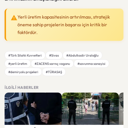
Yerli üretim kapasitesinin artırılması, stratejik
öneme sahip projelerin başarısı için kritik bir
faktördür.
#Türk Silahlı Kuvvetleri
#Sivas
#Abdulkadir Uraloğlu
#yerli üretim
#ZACENS sarnıç vagonu
#savunma sanayisi
#demiryolu projeleri
#TÜRASAŞ
İLGILI HABERLER