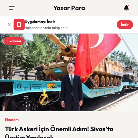
Yazar Para
Uygulamayı İndir
İndir
Haberleri anında takip edin
Ekonomi
Ekonomi
Türk Askeri İçin Önemli Adım! Sivas'ta
Üretim Yapılacak