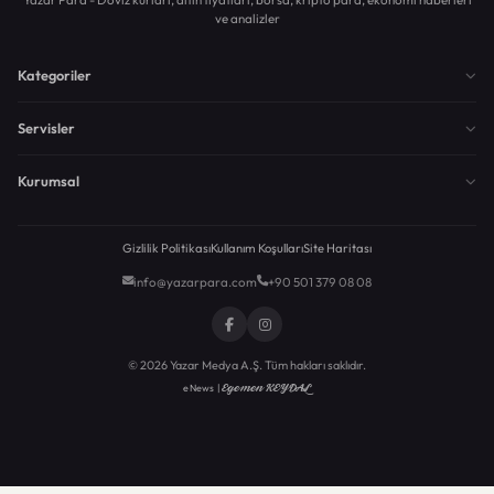
ve analizler
Kategoriler
Servisler
Kurumsal
Gizlilik Politikası
Kullanım Koşulları
Site Haritası
info@yazarpara.com
+90 501 379 08 08
© 2026 Yazar Medya A.Ş. Tüm hakları saklıdır.
Egemen KEYDAL
eNews |