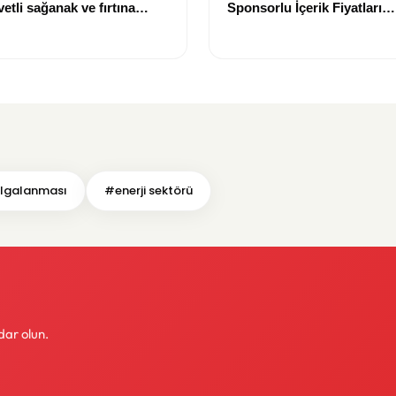
etli sağanak ve fırtına
Sponsorlu İçerik Fiyatları
Güncellendi: Yeni Fiyat 15 
lgalanması
#enerji sektörü
dar olun.