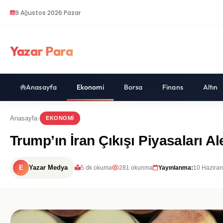
9 Ağustos 2026 Pazar
Yazar Para
Anasayfa
Ekonomi
Borsa
Finans
Altın
Anasayfa
EKONOMI
Trump’ın İran Çıkışı Piyasaları Al
E
Yazar Medya
5 dk okuma
281 okunma
Yayınlanma:
10 Haziran