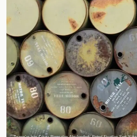
Trump’ın İran Çıkışı Piyasaları Alevlendirdi: Petrol Fiyatları Sert Yüks