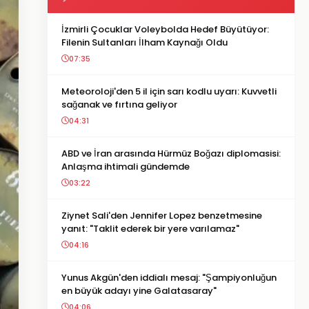
İzmirli Çocuklar Voleybolda Hedef Büyütüyor:
Filenin Sultanları İlham Kaynağı Oldu
07:35
Meteoroloji'den 5 il için sarı kodlu uyarı: Kuvvetli
sağanak ve fırtına geliyor
04:31
ABD ve İran arasında Hürmüz Boğazı diplomasisi:
Anlaşma ihtimali gündemde
03:22
Ziynet Sali'den Jennifer Lopez benzetmesine
yanıt: "Taklit ederek bir yere varılamaz"
04:16
Yunus Akgün'den iddialı mesaj: "Şampiyonluğun
en büyük adayı yine Galatasaray"
04:06