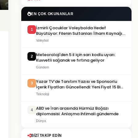
EN ÇOK OKUNANLAR
İzmirli Çocuklar Voleybolda Hedef
1
Büyütüyor: Filenin Sultanları İlham Kaynağı
Oldu
Voleybol
Meteoroloji'den 5 il için sarı kodlu uyarı:
2
Kuvvetli sağanak ve fırtına geliyor
Gündem
Yazar TV’de Tanıtım Yazısı ve Sponsorlu
3
İçerik Fiyatları Güncellendi: Yeni Fiyat 15 Bin
TL
Teknoloji
ABD ve İran arasında Hürmüz Boğazı
4
diplomasisi: Anlaşma ihtimali gündemde
Dünya
BIZI TAKIP EDIN