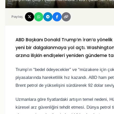
Paylaş
ABD Başkanı Donald Trump’ın İran’a yönelik s
yeni bir dalgalanmaya yol açtı. Washington–
arzına ilişkin endişeleri yeniden gündeme taşı
Trump’ın “bedel ödeyecekler” ve “müzakere için çok g
piyasalarında hareketlilik hız kazandı. ABD ham pe
Brent petrol de yükselişini sürdürerek 92 dolar seviy
Uzmanlara göre fiyatlardaki artışın temel nedeni, H
küresel arz güvenliğini tehdit etmesi. Dünya petrol t