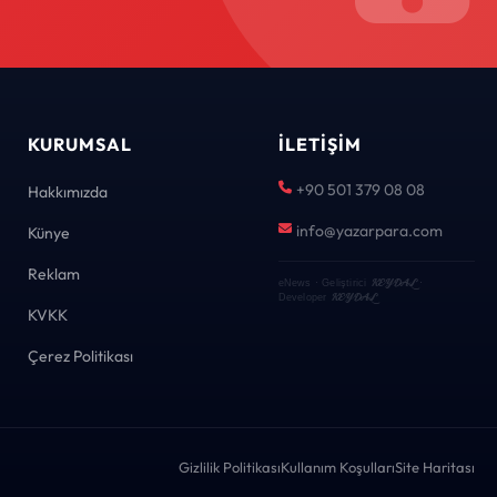
KURUMSAL
İLETIŞIM
+90 501 379 08 08
Hakkımızda
info@yazarpara.com
Künye
Reklam
KEYDAL
eNews · Geliştirici
·
KEYDAL
Developer
KVKK
Çerez Politikası
Gizlilik Politikası
Kullanım Koşulları
Site Haritası