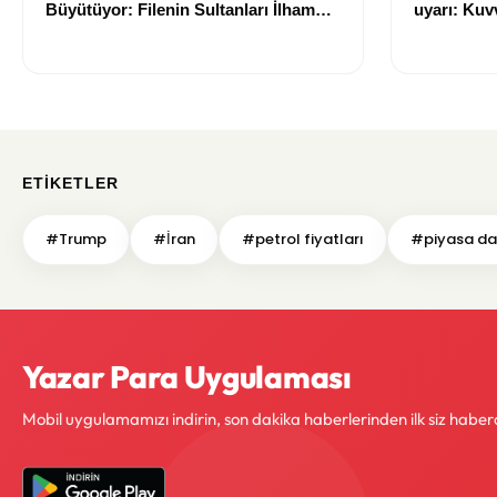
Büyütüyor: Filenin Sultanları İlham
uyarı: Kuvv
Kaynağı Oldu
geliyor
ETIKETLER
#Trump
#İran
#petrol fiyatları
#piyasa da
Yazar Para Uygulaması
Mobil uygulamamızı indirin, son dakika haberlerinden ilk siz haber