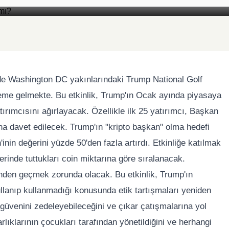
Foto: Yazar Medya
e Washington DC yakınlarındaki Trump National Golf
eme gelmekte. Bu etkinlik, Trump'ın Ocak ayında piyasaya
ımcısını ağırlayacak. Özellikle ilk 25 yatırımcı, Başkan
na davet edilecek. Trump'ın "kripto başkan" olma hedefi
in değerini yüzde 50'den fazla artırdı. Etkinliğe katılmak
lerinde tuttukları coin miktarına göre sıralanacak.
inden geçmek zorunda olacak. Bu etkinlik, Trump'ın
ullanıp kullanmadığı konusunda etik tartışmaları yeniden
u güvenini zedeleyebileceğini ve çıkar çatışmalarına yol
rlıklarının çocukları tarafından yönetildiğini ve herhangi