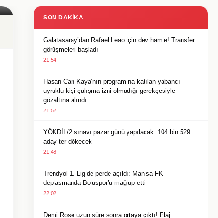
SON DAKIKA
Galatasaray’dan Rafael Leao için dev hamle! Transfer
görüşmeleri başladı
21:54
Hasan Can Kaya’nın programına katılan yabancı
uyruklu kişi çalışma izni olmadığı gerekçesiyle
gözaltına alındı
21:52
YÖKDİL/2 sınavı pazar günü yapılacak: 104 bin 529
aday ter dökecek
21:48
Trendyol 1. Lig’de perde açıldı: Manisa FK
deplasmanda Boluspor’u mağlup etti
22:02
Demi Rose uzun süre sonra ortaya çıktı! Plaj