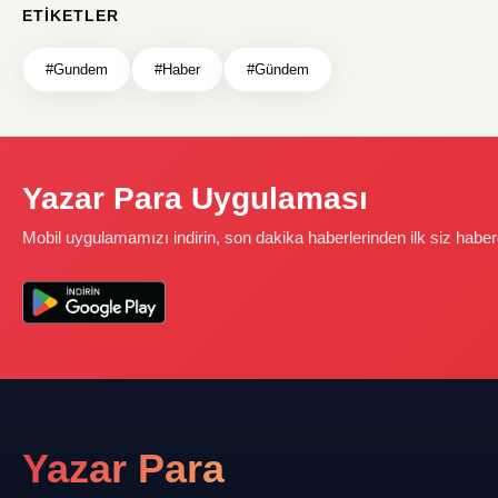
ETIKETLER
#Gundem
#Haber
#Gündem
Yazar Para Uygulaması
Mobil uygulamamızı indirin, son dakika haberlerinden ilk siz haber
Yazar Para