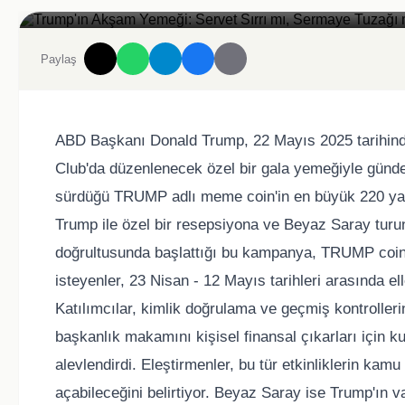
Trump'ın Akşam Yemeği: Servet Sırrı mı, Sermaye Tuzağı mı?
Paylaş
ABD Başkanı Donald Trump, 22 Mayıs 2025 tarihind
Club'da düzenlenecek özel bir gala yemeğiyle günd
sürdüğü TRUMP adlı meme coin'in en büyük 220 yatır
Trump ile özel bir resepsiyona ve Beyaz Saray turu
doğrultusunda başlattığı bu kampanya, TRUMP coin'in
isteyenler, 23 Nisan - 12 Mayıs tarihleri arasında el
Katılımcılar, kimlik doğrulama ve geçmiş kontroller
başkanlık makamını kişisel finansal çıkarları için k
alevlendirdi. Eleştirmenler, bu tür etkinliklerin kam
açabileceğini belirtiyor. Beyaz Saray ise Trump'ın va