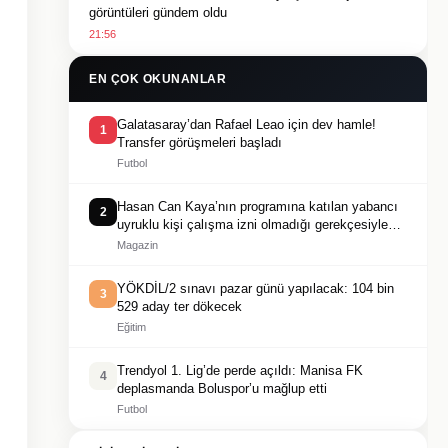
görüntüleri gündem oldu
21:56
EN ÇOK OKUNANLAR
Galatasaray’dan Rafael Leao için dev hamle!
1
Transfer görüşmeleri başladı
Futbol
Hasan Can Kaya’nın programına katılan yabancı
2
uyruklu kişi çalışma izni olmadığı gerekçesiyle
gözaltına alındı
Magazin
YÖKDİL/2 sınavı pazar günü yapılacak: 104 bin
3
529 aday ter dökecek
Eğitim
Trendyol 1. Lig’de perde açıldı: Manisa FK
4
deplasmanda Boluspor’u mağlup etti
Futbol