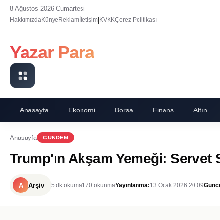
8 Ağustos 2026 Cumartesi
|
Hakkımızda
Künye
Reklam
İletişim
KVKK
Çerez Politikası
Yazar Para
Anasayfa
Ekonomi
Borsa
Finans
Altın
Anasayfa
GÜNDEM
Trump'ın Akşam Yemeği: Servet S
A
Arşiv
5 dk okuma
170 okunma
Yayınlanma:
13 Ocak 2026 20:09
Günce