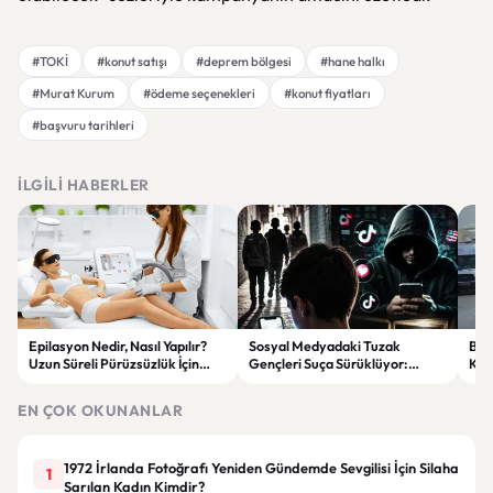
#TOKİ
#konut satışı
#deprem bölgesi
#hane halkı
#Murat Kurum
#ödeme seçenekleri
#konut fiyatları
#başvuru tarihleri
İLGILI HABERLER
Epilasyon Nedir, Nasıl Yapılır?
Sosyal Medyadaki Tuzak
Bat
Uzun Süreli Pürüzsüzlük İçin
Gençleri Suça Sürüklüyor:
Kam
Bilmeniz Gerekenler
“Kardeşim” Diyerek Kandırdılar
Çarp
EN ÇOK OKUNANLAR
1972 İrlanda Fotoğrafı Yeniden Gündemde Sevgilisi İçin Silaha
1
Sarılan Kadın Kimdir?