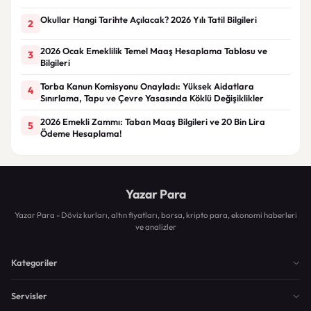
Okullar Hangi Tarihte Açılacak? 2026 Yılı Tatil Bilgileri
2
2026 Ocak Emeklilik Temel Maaş Hesaplama Tablosu ve
3
Bilgileri
Torba Kanun Komisyonu Onayladı: Yüksek Aidatlara
4
Sınırlama, Tapu ve Çevre Yasasında Köklü Değişiklikler
2026 Emekli Zammı: Taban Maaş Bilgileri ve 20 Bin Lira
5
Ödeme Hesaplama!
Yazar Para
Yazar Para - Döviz kurları, altın fiyatları, borsa, kripto para, ekonomi haberleri
ve analizler
Kategoriler
Servisler