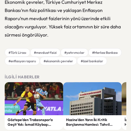
Ekonomik çevreler, Türkiye Cumhuriyet Merkez
Bankası’nın faiz politikası ve yaklaşan Enflasyon
Raporu’nun mevduat faizlerinin yönü üzerinde etkili
olacağını vurguluyor. Yüksek faiz ortamının bir süre daha
sürmesi öngörülüyor.
#Türk Lirası
#mevduat faizi
#yatırımcılar
#Merkez Bankası
#enflasyon raporu
#ekonomik çevreler
#özel bankalar
İLGILI HABERLER
Göztepe’den Trabzonspor’a
Hazine’den Yarın İki Kritik
İzm
Geçit Yok: İsmail Köybaşı
Borçlanma Hamlesi: Tahvil
Hed
Jübilesinde Kazanan İzmir Ekibi
İhalesi ve Kira Sertifikası Satışı
Sul