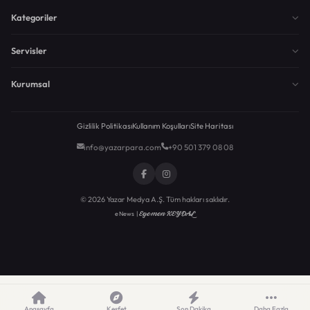
Kategoriler
Servisler
Kurumsal
Gizlilik Politikası
Kullanım Koşulları
Site Haritası
info@yazarpara.com
+90 501 379 08 08
© 2026 Yazar Medya A.Ş. Tüm hakları saklıdır.
Egemen KEYDAL
eNews |
Anasayfa
Keşfet
Son Dakika
Daha Fazla