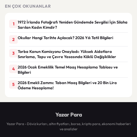
Oldu
Yapılacak
EN ÇOK OKUNANLAR
1972 İrlanda Fotoğrafı Yeniden Gündemde Sevgilisi İçin Silaha
1
Sarılan Kadın Kimdir?
Okullar Hangi Tarihte Açılacak? 2026 Yılı Tatil Bilgileri
2
Torba Kanun Komisyonu Onayladı: Yüksek Aidatlara
3
Sınırlama, Tapu ve Çevre Yasasında Köklü Değişiklikler
2026 Ocak Emeklilik Temel Maaş Hesaplama Tablosu ve
4
Bilgileri
2026 Emekli Zammı: Taban Maaş Bilgileri ve 20 Bin Lira
5
Ödeme Hesaplama!
Yazar Para
Yazar Para - Döviz kurları, altın fiyatları, borsa, kripto para, ekonomi haberleri
ve analizler