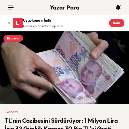
Yazar Para
Uygulamayı İndir
İndir
Haberleri anında takip edin
Ekonomi
Ekonomi
TL'nin Cazibesini Sürdürüyor: 1 Milyon Lira
İçin 32 Günlük Kazanç 30 Bin TL'yi Geçti