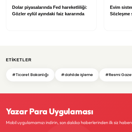
Dolar piyasalarında Fed hareketliliği:
Evim sist
Gözler eylül ayındaki faiz kararında
Sözleşme sı
değişti
ETIKETLER
#Ticaret Bakanlığı
#dahilde işleme
#Resmi Gaze
Yazar Para Uygulaması
Mobil uygulamamızı indirin, son dakika haberlerinden ilk siz haber