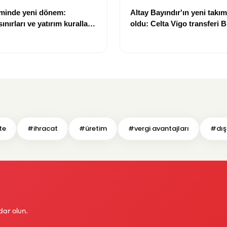
eminde yeni dönem:
Altay Bayındır'ın yeni takımı
nırları ve yatırım kuralları
oldu: Celta Vigo transferi Bi
Göregen videosuyla duyur
te
#ihracat
#üretim
#vergi avantajları
#dış
dar olun.