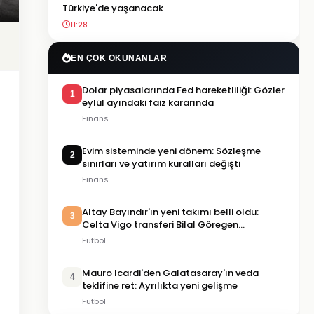
Türkiye'de yaşanacak
11:28
EN ÇOK OKUNANLAR
Dolar piyasalarında Fed hareketliliği: Gözler
1
eylül ayındaki faiz kararında
Finans
Evim sisteminde yeni dönem: Sözleşme
2
sınırları ve yatırım kuralları değişti
Finans
Altay Bayındır'ın yeni takımı belli oldu:
3
Celta Vigo transferi Bilal Göregen
videosuyla duyuruldu
Futbol
Mauro Icardi'den Galatasaray'ın veda
4
teklifine ret: Ayrılıkta yeni gelişme
Futbol