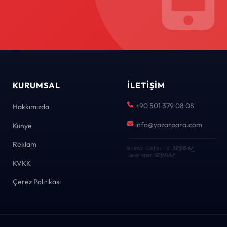
KURUMSAL
İLETIŞIM
+90 501 379 08 08
Hakkımızda
info@yazarpara.com
Künye
Reklam
eNews · Geliştirici
KEYDAL
·
Developer
KEYDAL
KVKK
Çerez Politikası