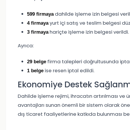
dahilde işleme izin belgesi veril
599 firmaya
yurt içi satış ve teslim belgesi dü
4 firmaya
hariçte işleme izin belgesi verildi.
3 firmaya
Ayrıca:
firma talepleri doğrultusunda iptal
29 belge
ise resen iptal edildi.
1 belge
Ekonomiye Destek Sağlanm
Dahilde işleme rejimi, ihracatın artırılması v
avantajları sunan önemli bir sistem olarak öne 
dış ticaret faaliyetlerine katkıda bulunması be