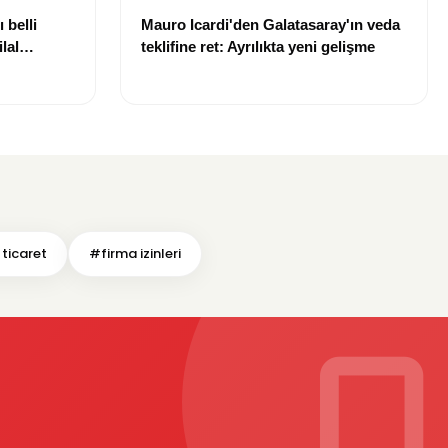
 belli
Mauro Icardi'den Galatasaray'ın veda
lal
teklifine ret: Ayrılıkta yeni gelişme
uldu
 ticaret
#firma izinleri