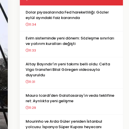
Dolar piyasalarında Fed hareketliliği: Gözler
eylül ayındaki faiz kararında
11:34
Evim sisteminde yeni dönem: Sözleşme sınırları
ve yatırım kuralları değişti
11:33
Altay Bayındır'ın yeni takımı belli oldu: Celta
Vigo transferi Bilal Göregen videosuyla
duyuruldu
11:31
Mauro Icardi'den Galatasaray'ın veda teklifine
ret: Ayrılıkta yeni gelişme
11:29
Mourinho ve Arda Güler yeniden İstanbul
yolcusu: İspanya Süper Kupası heyecanı