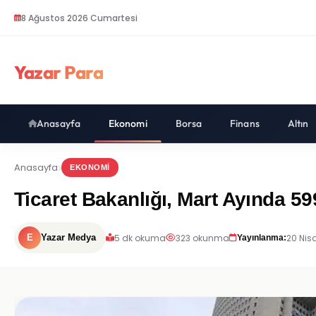
8 Ağustos 2026 Cumartesi
Yazar Para
Anasayfa
Ekonomi
Borsa
Finans
Altın
Anasayfa
EKONOMI
Ticaret Bakanlığı, Mart Ayında 59
5 dk okuma
323 okunma
20 Nis
E
Yazar Medya
Yayınlanma: