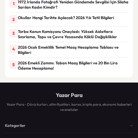
1972 İrlanda Fotoğrafı Yeniden Gündemde Sevgilisi İçin Silaha
1
Sarılan Kadın Kimdir?
Okullar Hangi Tarihte Açılacak? 2026 Yılı Tatil Bilgileri
2
Torba Kanun Komisyonu Onayladı: Yüksek Aidatlara
3
Sınırlama, Tapu ve Çevre Yasasında Köklü Değişiklikler
2026 Ocak Emeklilik Temel Maaş Hesaplama Tablosu ve
4
Bilgileri
2026 Emekli Zammı: Taban Maaş Bilgileri ve 20 Bin Lira
5
Ödeme Hesaplama!
Yazar Para
Yazar Para - Döviz kurları, altın fiyatları, borsa, kripto para, ekonomi haberleri
ve analizler
Kategoriler