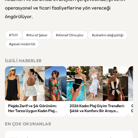
operasyonel ve ticari faaliyetlerine yön vereceği
öngörülüyor.
#THY
#Murat Şeker
#Ahmet Olmuştur
#yönetim değişikliği
#genel müdürlük
İLGILI HABERLER
Plajda Zarif ve Şık Görünüm:
2026 Kadın Plaj Giyim Trendleri:
Güz
Her Tarza Uygun Kadın Plaj
Şıklık ve Konforu Bir Araya
Dön
Giyim Önerileri
Getiren Modeller
Bakı
Çöz
EN ÇOK OKUNANLAR