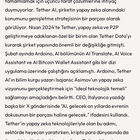
tamamlamak için üçüncü taraf çözümlerine ihtiyaç
duymuyorlar. Tether AI, şirketin yapay zeka alanındaki
konumunu genişletme stratejisinin bir parçası olarak
görülüyor. Nisan 2024'te Tether, yapay zeka ve P2P
geliştirmeye odaklanan özel bir birim olan Tether Data'yı
kurarak şirket yapısında önemli bir değişikliğe gitmişti.
Şubat ayında Ardoino, AI bölümünün AI Translate, AI Voice
Assistant ve AI Bitcoin Wallet Assistant gibi bir dizi
uygulama üzerinde çalıştığını açıklamıştı. Ardoino, Tether
AI'ın bilim kurgu yazarı Isajansc Asimov'un yapay zeka
vizyonunu gerçekleştirmek için "ideal teknolojik temeli"
sağlamayı amaçladığını belirtti. CEO, İtalyanca yazdığı
başka bir X gönderisinde "AI, gelecek on yıllarda evrenin
dokusunun bir parçası haline gelecek." ifadesini kullandı.
Tether'in yapay zeka teknolojileriyle olan bu adımı,
sektörde heyecan yaratırken, kripto para dünyasında da