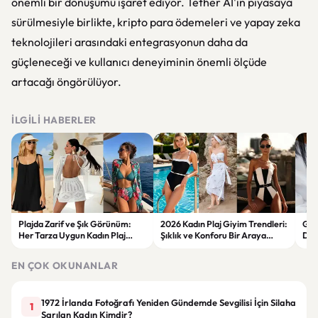
önemli bir dönüşümü işaret ediyor. Tether AI'ın piyasaya
sürülmesiyle birlikte, kripto para ödemeleri ve yapay zeka
teknolojileri arasındaki entegrasyonun daha da
güçleneceği ve kullanıcı deneyiminin önemli ölçüde
artacağı öngörülüyor.
İLGILI HABERLER
Plajda Zarif ve Şık Görünüm:
2026 Kadın Plaj Giyim Trendleri:
Güz
Her Tarza Uygun Kadın Plaj
Şıklık ve Konforu Bir Araya
Dön
Giyim Önerileri
Getiren Modeller
Bakı
Çöz
EN ÇOK OKUNANLAR
1972 İrlanda Fotoğrafı Yeniden Gündemde Sevgilisi İçin Silaha
1
Sarılan Kadın Kimdir?