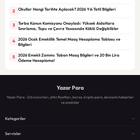
Okullar Hangi Tarihte Açılacak? 2026 Yılı Tatil Bilgileri
2
Torba Kanun Komisyonu Onayladı: Yüksek Aidatlara
3
Sınırlama, Tapu ve Çevre Yasasında Köklü Değişiklikler
2026 Ocak Emeklilik Temel Maaş Hesaplama Tablosu ve
4
Bilgileri
2026 Emekli Zammı: Taban Maaş Bilgileri ve 20 Bin Lira
5
Ödeme Hesaplama!
Yazar Para
Yazar Para - Döviz kurları, altın fiyatları, borsa, kripto para, ekonomi haberleri
ve analizler
Kategoriler
Servisler