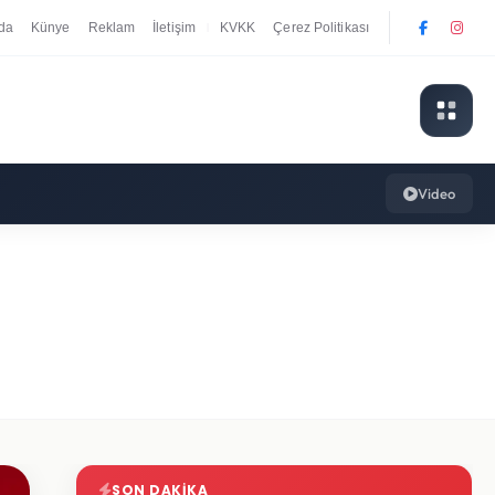
da
Künye
Reklam
İletişim
KVKK
Çerez Politikası
|
Video
SON DAKIKA