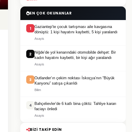
EN ÇOK OKUNANLAR
Gaziantep’te çocuk tartışması aile kavgasına
1
dönüştü: 1 kişi hayatını kaybetti, 5 kişi yaralandı
Asayis
Niğde’de yol kenarındaki otomobilde dehşet: Bir
2
kadın hayatını kaybetti, bir kişi ağır yaralandı
Asayis
Outlander’ın çekim noktası İskoçya’nın “Büyük
3
Kanyonu” satışa çıkarıldı
Bilim
Bahçelievler’de 6 katlı bina çöktü: Tahliye kararı
4
faciayı önledi
Asayis
BIZI TAKIP EDIN