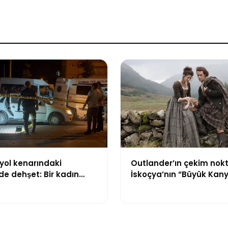
yol kenarındaki
Outlander’ın çekim nok
e dehşet: Bir kadın
İskoçya’nın “Büyük Kan
aybetti, bir kişi ağır
satışa çıkarıldı
ı