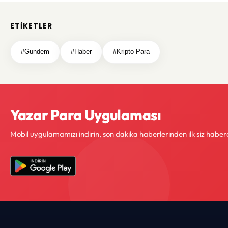
ETIKETLER
#Gundem
#Haber
#Kripto Para
Yazar Para Uygulaması
Mobil uygulamamızı indirin, son dakika haberlerinden ilk siz haber