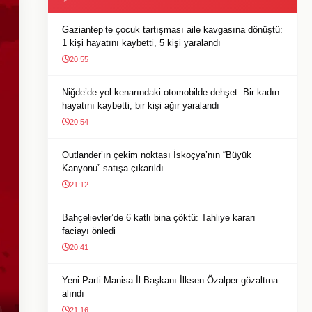
Gaziantep’te çocuk tartışması aile kavgasına dönüştü:
1 kişi hayatını kaybetti, 5 kişi yaralandı
20:55
Niğde’de yol kenarındaki otomobilde dehşet: Bir kadın
hayatını kaybetti, bir kişi ağır yaralandı
20:54
Outlander’ın çekim noktası İskoçya’nın “Büyük
Kanyonu” satışa çıkarıldı
21:12
Bahçelievler’de 6 katlı bina çöktü: Tahliye kararı
faciayı önledi
20:41
Yeni Parti Manisa İl Başkanı İlksen Özalper gözaltına
alındı
21:16