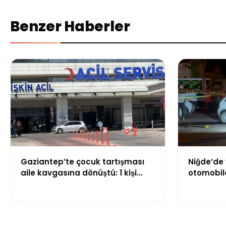
Benzer Haberler
Gaziantep’te çocuk tartışması
Niğde’de 
aile kavgasına dönüştü: 1 kişi
otomobild
hayatını kaybetti, 5 kişi yaralandı
hayatını k
yaraland