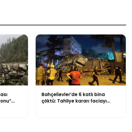
tası
Bahçelievler’de 6 katlı bina
yonu”
çöktü: Tahliye kararı faciayı
önledi