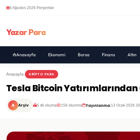
6 Ağustos 2026 Perşembe
Yazar Para
Anasayfa
Ekonomi
Borsa
Finans
Altın
KRIPTO PARA
Anasayfa
Tesla Bitcoin Yatırımlarından
A
Arşiv
Yayınlanma:
5 dk okuma
156 okunma
13 Ocak 2026 20